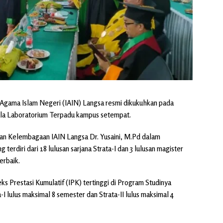
ut Agama Islam Negeri (IAIN) Langsa resmi dikukuhkan pada
Aula Laboratorium Terpadu kampus setempat.
n Kelembagaan IAIN Langsa Dr. Yusaini, M.Pd dalam
terdiri dari 18 lulusan sarjana Strata-I dan 3 lulusan magister
erbaik.
ks Prestasi Kumulatif (IPK) tertinggi di Program Studinya
-I lulus maksimal 8 semester dan Strata-II lulus maksimal 4