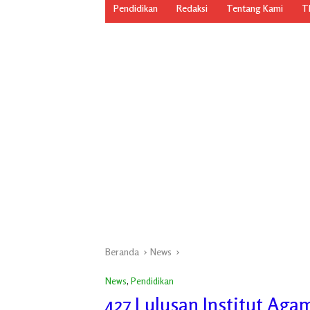
Pendidikan
Redaksi
Tentang Kami
TN
Beranda
News
News
,
Pendidikan
427 Lulusan Institut Aga