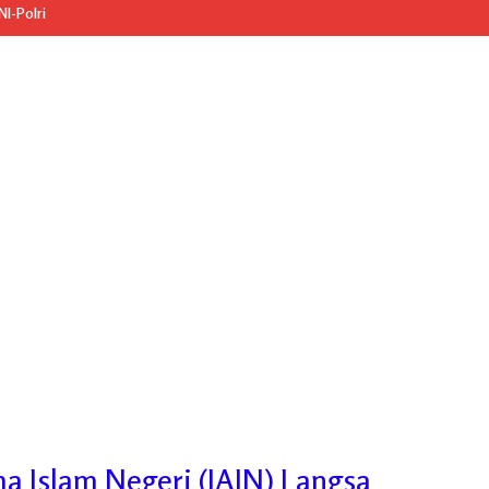
I-Polri
ma Islam Negeri (IAIN) Langsa