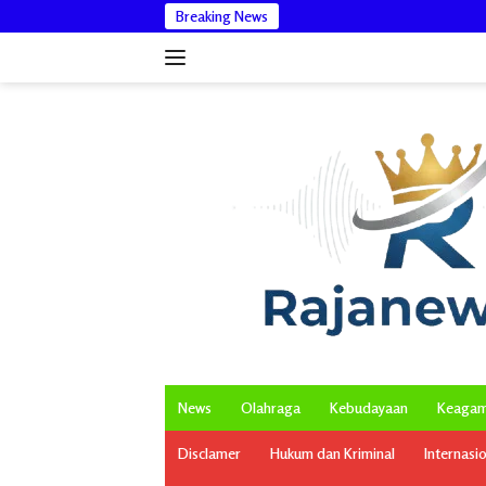
Langsung
Breaking News
Bantah Isu 
ke
konten
News
Olahraga
Kebudayaan
Keaga
Disclamer
Hukum dan Kriminal
Internasi