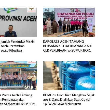
 Jumlah Penduduk Miskin
KAPOLRES ACEH TAMIANG
si Aceh Bertambah
BERSAMA KETUA BHAYANGKARI
10,40 Ribu Jiwa
CEK PEKERJAAN 30 SUMUR BOR
BANTUAN AIR BERSIH
s Polres Aceh Tamiang
BUMDes Alue Drien Mangkrak Sejak
n Pembinaan dan
2018, Dana Dialihkan Saat Covid-
an Satpam di PKS PTPN
19, Wien Gayo Meluruskan
l 6 Pulau Tiga