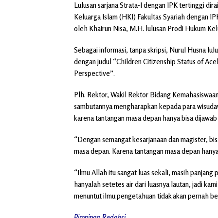
Lulusan sarjana Strata-I dengan IPK tertinggi di
Keluarga Islam (HKI) Fakultas Syariah dengan IPK 
oleh Khairun Nisa, M.H. lulusan Prodi Hukum Kel
Sebagai informasi, tanpa skripsi, Nurul Husna lu
dengan judul “Children Citizenship Status of A
Perspective”.
Plh. Rektor, Wakil Rektor Bidang Kemahasiswaan
sambutannya mengharapkan kepada para wisudawan
karena tantangan masa depan hanya bisa dijawab
“Dengan semangat kesarjanaan dan magister, bis
masa depan. Karena tantangan masa depan hanya 
“Ilmu Allah itu sangat luas sekali, masih panjang 
hanyalah setetes air dari luasnya lautan, jadi ka
menuntut ilmu pengetahuan tidak akan pernah ber
Pimpinan Redaksi.