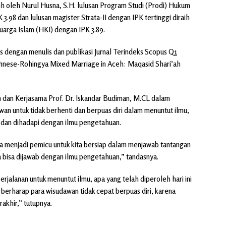
raih oleh Nurul Husna, S.H. lulusan Program Studi (Prodi) Hukum
3.98 dan lulusan magister Strata-II dengan IPK tertinggi diraih
uarga Islam (HKI) dengan IPK 3.89.
lus dengan menulis dan publikasi Jurnal Terindeks Scopus Q1
cehnese-Rohingya Mixed Marriage in Aceh: Maqasid Shari’ah
 dan Kerjasama Prof. Dr. Iskandar Budiman, M.CL dalam
 untuk tidak berhenti dan berpuas diri dalam menuntut ilmu,
 dan dihadapi dengan ilmu pengetahuan.
a menjadi pemicu untuk kita bersiap dalam menjawab tantangan
bisa dijawab dengan ilmu pengetahuan,” tandasnya.
perjalanan untuk menuntut ilmu, apa yang telah diperoleh hari ini
mi berharap para wisudawan tidak cepat berpuas diri, karena
akhir,” tutupnya.