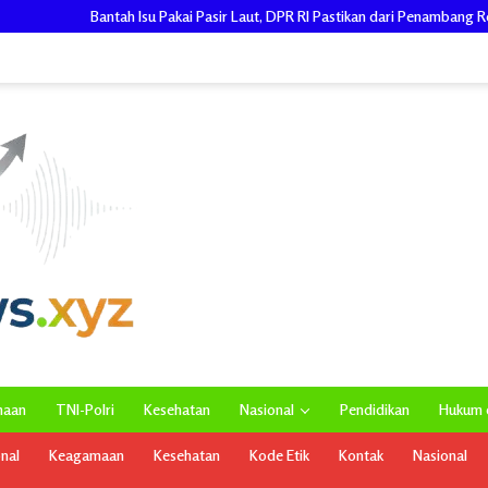
Pakai Pasir Laut, DPR RI Pastikan dari Penambang Resmi, Proyek Pengaman Pan
maan
TNI-Polri
Kesehatan
Nasional
Pendidikan
Hukum d
onal
Keagamaan
Kesehatan
Kode Etik
Kontak
Nasional