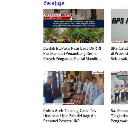
Baca Juga
Bantah Isu Pakai Pasir Laut, DPR RI
BPS Catat
Pastikan dari Penambang Resmi,
di Provin
Proyek Pengaman Pantai Mandiri
Sebanyak, 
Sejati Sudah Sesuai Spesifikasi
Polres Aceh Tamiang Gelar Tes
Sat Binma
Urine dan Ujian Beladiri bagi 60
Tingkatka
Personel Peserta UKP
Pengawas
IV Regiona