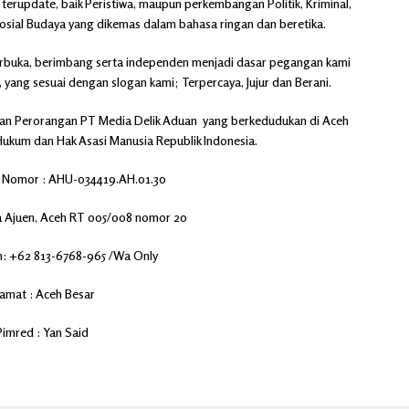
 terupdate, baik Peristiwa, maupun perkembangan Politik, Kriminal,
osial Budaya yang dikemas dalam bahasa ringan dan beretika.
erbuka, berimbang serta independen menjadi dasar pegangan kami
, yang sesuai dengan slogan kami; Terpercaya, Jujur dan Berani.
oan Perorangan
PT Media Delik Aduan
yang berkedudukan di Aceh
Hukum dan Hak Asasi Manusia Republik Indonesia.
Nomor : AHU-034419.AH.01.30
a Ajuen, Aceh RT 005/008 nomor 20
n: +62 813-6768-965 /Wa Only
amat : Aceh Besar
Pimred : Yan Said