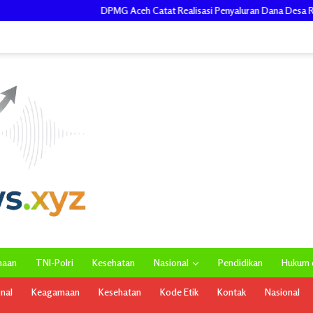
DPMG Aceh Catat Realisasi Penyaluran Dana Desa Reguler 
maan
TNI-Polri
Kesehatan
Nasional
Pendidikan
Hukum d
onal
Keagamaan
Kesehatan
Kode Etik
Kontak
Nasional