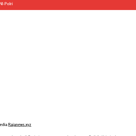
I-Polri
edia
Rajanews.xyz