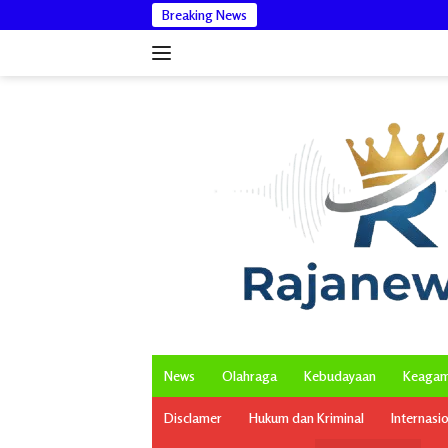
Langsung
Breaking News
ke
konten
News
Olahraga
Kebudayaan
Keaga
Disclamer
Hukum dan Kriminal
Internasi