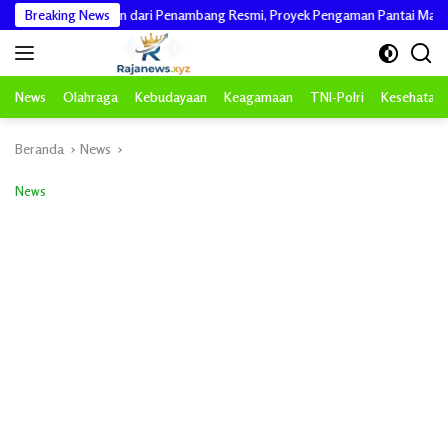
Langsung
DPR RI Pastikan dari Penambang Resmi, Proyek Pengaman Pantai Mandiri Sejati
Breaking News
ke
konten
News
Olahraga
Kebudayaan
Keagamaan
TNI-Polri
Kesehatan
Beranda
News
News