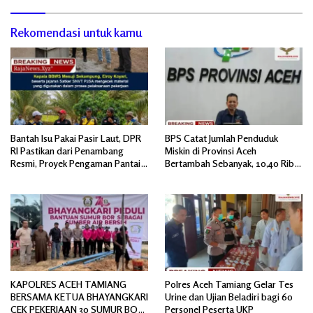
Rekomendasi untuk kamu
Bantah Isu Pakai Pasir Laut, DPR
BPS Catat Jumlah Penduduk
RI Pastikan dari Penambang
Miskin di Provinsi Aceh
Resmi, Proyek Pengaman Pantai
Bertambah Sebanyak, 10,40 Ribu
Mandiri Sejati Sudah Sesuai
Jiwa
Spesifikasi
KAPOLRES ACEH TAMIANG
Polres Aceh Tamiang Gelar Tes
BERSAMA KETUA BHAYANGKARI
Urine dan Ujian Beladiri bagi 60
CEK PEKERJAAN 30 SUMUR BOR
Personel Peserta UKP