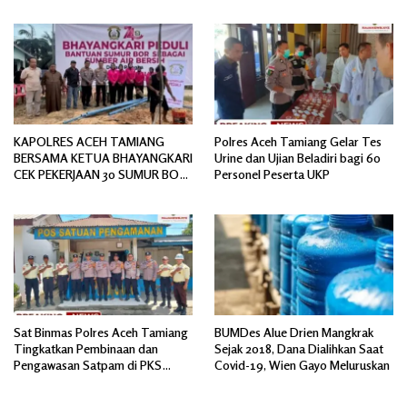
Spesifikasi
KAPOLRES ACEH TAMIANG
Polres Aceh Tamiang Gelar Tes
BERSAMA KETUA BHAYANGKARI
Urine dan Ujian Beladiri bagi 60
CEK PEKERJAAN 30 SUMUR BOR
Personel Peserta UKP
BANTUAN AIR BERSIH
Sat Binmas Polres Aceh Tamiang
BUMDes Alue Drien Mangkrak
Tingkatkan Pembinaan dan
Sejak 2018, Dana Dialihkan Saat
Pengawasan Satpam di PKS
Covid-19, Wien Gayo Meluruskan
PTPN IV Regional 6 Pulau Tiga