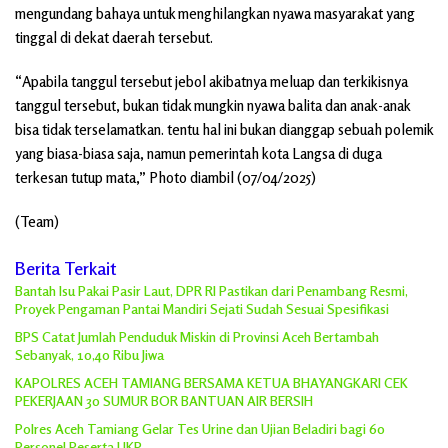
mengundang bahaya untuk menghilangkan nyawa masyarakat yang
tinggal di dekat daerah tersebut.
“Apabila tanggul tersebut jebol akibatnya meluap dan terkikisnya
tanggul tersebut, bukan tidak mungkin nyawa balita dan anak-anak
bisa tidak terselamatkan. tentu hal ini bukan dianggap sebuah polemik
yang biasa-biasa saja, namun pemerintah kota Langsa di duga
terkesan tutup mata,” Photo diambil (07/04/2025)
(Team)
Berita Terkait
Bantah Isu Pakai Pasir Laut, DPR RI Pastikan dari Penambang Resmi,
Proyek Pengaman Pantai Mandiri Sejati Sudah Sesuai Spesifikasi
BPS Catat Jumlah Penduduk Miskin di Provinsi Aceh Bertambah
Sebanyak, 10,40 Ribu Jiwa
KAPOLRES ACEH TAMIANG BERSAMA KETUA BHAYANGKARI CEK
PEKERJAAN 30 SUMUR BOR BANTUAN AIR BERSIH
Polres Aceh Tamiang Gelar Tes Urine dan Ujian Beladiri bagi 60
Personel Peserta UKP