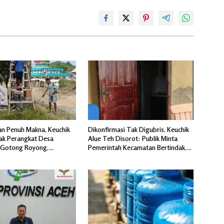
n Penuh Makna, Keuchik
Dikonfirmasi Tak Digubris, Keuchik
jak Perangkat Desa
Alue Teh Disorot: Publik Minta
 Gotong Royong,
Pemerintah Kecamatan Bertindak,
 Pintu Gerbang Masuk.
Jangan Memicu Polemik Baru.