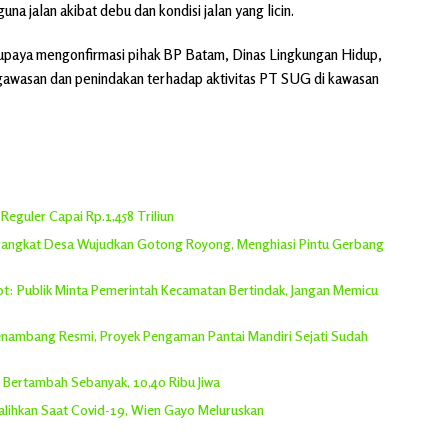
 jalan akibat debu dan kondisi jalan yang licin.
erupaya mengonfirmasi pihak BP Batam, Dinas Lingkungan Hidup,
gawasan dan penindakan terhadap aktivitas PT SUG di kawasan
eguler Capai Rp.1,458 Triliun
erangkat Desa Wujudkan Gotong Royong, Menghiasi Pintu Gerbang
rot: Publik Minta Pemerintah Kecamatan Bertindak, Jangan Memicu
 Penambang Resmi, Proyek Pengaman Pantai Mandiri Sejati Sudah
h Bertambah Sebanyak, 10,40 Ribu Jiwa
lihkan Saat Covid-19, Wien Gayo Meluruskan