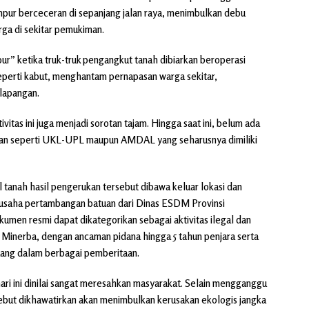
umpur berceceran di sepanjang jalan raya, menimbulkan debu
ga di sekitar pemukiman.
ur” ketika truk-truk pengangkut tanah dibiarkan beroperasi
erti kabut, menghantam pernapasan warga sekitar,
 lapangan.
vitas ini juga menjadi sorotan tajam. Hingga saat ini, belum ada
gan seperti UKL-UPL maupun AMDAL yang seharusnya dimiliki
 tanah hasil pengerukan tersebut dibawa keluar lokasi dan
in usaha pertambangan batuan dari Dinas ESDM Provinsi
umen resmi dapat dikategorikan sebagai aktivitas ilegal dan
Minerba, dengan ancaman pidana hingga 5 tahun penjara serta
uang dalam berbagai pemberitaan.
 hari ini dinilai sangat meresahkan masyarakat. Selain mengganggu
but dikhawatirkan akan menimbulkan kerusakan ekologis jangka