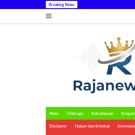
Langsung
Breaking News
DPMG Aceh Ca
ke
konten
News
Olahraga
Kebudayaan
Keaga
Disclamer
Hukum dan Kriminal
Internasi