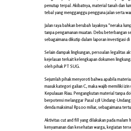
penutup terpal. Akibatnya, material tanah dan l
tebal yang mengganggu pengguna jalan serta war
Jalan raya bahkan berubah layaknya “neraka lump
tanpa pengamanan muatan. Debu beterbangan sep
sebagaimana dikutip dalam laporan investigasi di
Selain dampak lingkungan, persoalan legalitas akti
kejelasan terkait kelengkapan dokumen lingkun
oleh pihak PT SUG.
Sejumlah pihak menyoroti bahwa apabila material
masuk kategori galian C, maka wajib memiliki iz
Kepulauan Riau. Pengangkutan material tanpa dok
berpotensi melanggar Pasal 158 Undang-Undang 
denda maksimal Rp100 miliar, sebagaimana tert
Aktivitas cut and fill yang dilakukan pada malam
kenyamanan dan kesehatan warga, kegiatan terse