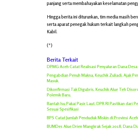
panjang serta membahayakan keselamatan pengguna
Hingga berita ini diturunkan, tim media masih b
serta aparat penegak hukum terkait langkah pen
Kabil.
(*)
Berita Terkait
DPMG Aceh Catat Realisasi Penyaluran Dana Desa R
Pengabdian Penuh Makna, Keuchik Zuliadi, Ajak P
Masuk.
Dikonfirmasi Tak Digubris, Keuchik Alue Teh Diso
Polemik Baru.
Bantah Isu Pakai Pasir Laut, DPR RI Pastikan dari
Sesuai Spesifikasi
BPS Catat Jumlah Penduduk Miskin di Provinsi Ace
BUMDes Alue Drien Mangkrak Sejak 2018, Dana Dia