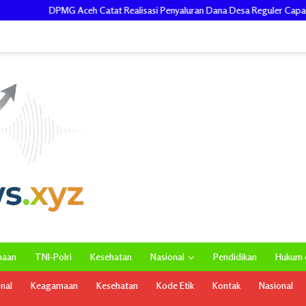
tat Realisasi Penyaluran Dana Desa Reguler Capai Rp.1,458 Triliun
maan
TNI-Polri
Kesehatan
Nasional
Pendidikan
Hukum d
onal
Keagamaan
Kesehatan
Kode Etik
Kontak
Nasional