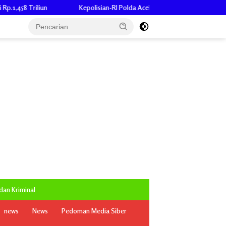
Kepolisian-RI Polda Aceh Nyatakan Dua Perwira Poresta Banda Aceh Jalani
an Kriminal
news
News
Pedoman Media Siber