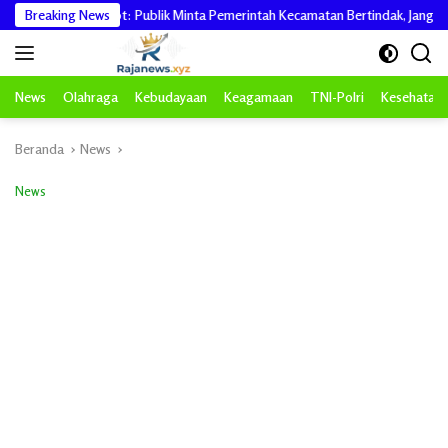
Langsung
Teh Disorot: Publik Minta Pemerintah Kecamatan Bertindak, Jangan Memicu Po
Breaking News
ke
konten
News
Olahraga
Kebudayaan
Keagamaan
TNI-Polri
Kesehatan
Beranda
News
News