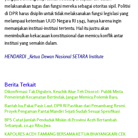
melaksanakan tugas dan fungsi mereka sebagai otoritas sipil. Politisi
di DPR harus disiplin untuk tidak melaksanakan fungsi legislasi yang
melampaui ketentuan UUD Negara RI 1945, hanya karena ingin
memanjakan institusi-institusi tertentu. Hal itu justru akan
menimbulkan kekacauan konstitusional dan memicu konflik antar
institusi yang semakin dalam.
HENDARDI _Ketua Dewan Nasional SETARA Institute
Berita Terkait
Dikonfirmasi Tak Digubris, Keuchik Alue Teh Disorot: Publik Minta
Pemerintah Kecamatan Bertindak, Jangan Memicu Polemik Baru.
Bantah Isu Pakai Pasir Laut, DPR RI Pastikan dari Penambang Resmi,
Proyek Pengaman Pantai Mandiri Sejati Sudah Sesuai Spesifikasi
BPS Catat Jumlah Penduduk Miskin di Provinsi Aceh Bertambah
Sebanyak, 10,40 Ribu Jiwa
KAPOLRES ACEH TAMIANG BERSAMA KETUA BHAYANGKARI CEK