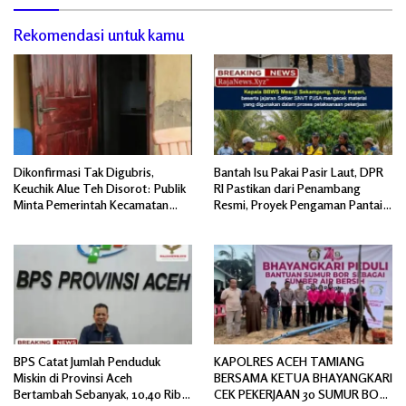
Rekomendasi untuk kamu
Dikonfirmasi Tak Digubris,
Bantah Isu Pakai Pasir Laut, DPR
Keuchik Alue Teh Disorot: Publik
RI Pastikan dari Penambang
Minta Pemerintah Kecamatan
Resmi, Proyek Pengaman Pantai
Bertindak, Jangan Memicu
Mandiri Sejati Sudah Sesuai
Polemik Baru.
Spesifikasi
BPS Catat Jumlah Penduduk
KAPOLRES ACEH TAMIANG
Miskin di Provinsi Aceh
BERSAMA KETUA BHAYANGKARI
Bertambah Sebanyak, 10,40 Ribu
CEK PEKERJAAN 30 SUMUR BOR