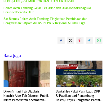
PEKERJAAN 30 SUMUR BOR BANTUAN AIR BERSIH
Polres Aceh Tamiang Gelar Tes Urine dan Ujian Beladiri bagi 60
Personel Peserta UKP
Sat Binmas Polres Aceh Tamiang Tingkatkan Pembinaan dan
Pengawasan Satpam di PKS PTPN IV Regional 6 Pulau Tiga
Baca Juga
Dikonfirmasi Tak Digubris,
Bantah Isu Pakai Pasir Laut, DPR
Keuchik Alue Teh Disorot: Publik
RI Pastikan dari Penambang
Minta Pemerintah Kecamatan
Resmi, Proyek Pengaman Pantai
Bertindak, Jangan Memicu
Mandiri Sejati Sudah Sesuai