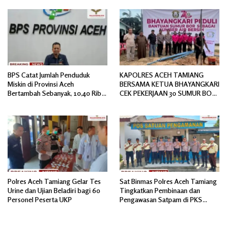
Polemik Baru.
Spesifikasi
BPS Catat Jumlah Penduduk
KAPOLRES ACEH TAMIANG
Miskin di Provinsi Aceh
BERSAMA KETUA BHAYANGKARI
Bertambah Sebanyak, 10,40 Ribu
CEK PEKERJAAN 30 SUMUR BOR
Jiwa
BANTUAN AIR BERSIH
Polres Aceh Tamiang Gelar Tes
Sat Binmas Polres Aceh Tamiang
Urine dan Ujian Beladiri bagi 60
Tingkatkan Pembinaan dan
Personel Peserta UKP
Pengawasan Satpam di PKS
PTPN IV Regional 6 Pulau Tiga