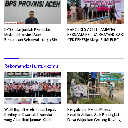
BPS Catat Jumlah Penduduk
KAPOLRES ACEH TAMIANG
Miskin di Provinsi Aceh
BERSAMA KETUA BHAYANGKARI
Bertambah Sebanyak, 10,40 Ribu
CEK PEKERJAAN 30 SUMUR BOR
Jiwa
BANTUAN AIR BERSIH
Rekomendasi untuk kamu
Wakil Bupati Aceh Timur Lepas
Pengabdian Penuh Makna,
Kontingen Kwarcab Pramuka
Keuchik Zuliadi, Ajak Perangkat
yang Akan Ikuti Jamnas XII di
Desa Wujudkan Gotong Royong,
Cibubur Jakarta Timur
Menghiasi Pintu Gerbang Masuk.