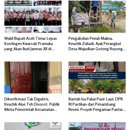
Wakil Bupati Aceh Timur Lepas
Pengabdian Penuh Makna,
Kontingen Kwarcab Pramuka
Keuchik Zuliadi, Ajak Perangkat
yang Akan Ikuti Jamnas XII di
Desa Wujudkan Gotong Royong,
Cibubur Jakarta Timur
Menghiasi Pintu Gerbang Masuk.
Dikonfirmasi Tak Digubris,
Bantah Isu Pakai Pasir Laut, DPR
Keuchik Alue Teh Disorot: Publik
RI Pastikan dari Penambang
Minta Pemerintah Kecamatan
Resmi, Proyek Pengaman Pantai
Bertindak, Jangan Memicu
Mandiri Sejati Sudah Sesuai
Polemik Baru.
Spesifikasi