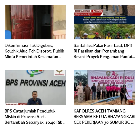
Dikonfirmasi Tak Digubris,
Bantah Isu Pakai Pasir Laut, DPR
Keuchik Alue Teh Disorot: Publik
RI Pastikan dari Penambang
Minta Pemerintah Kecamatan
Resmi, Proyek Pengaman Pantai
Bertindak, Jangan Memicu
Mandiri Sejati Sudah Sesuai
Polemik Baru.
Spesifikasi
BPS Catat Jumlah Penduduk
KAPOLRES ACEH TAMIANG
Miskin di Provinsi Aceh
BERSAMA KETUA BHAYANGKARI
Bertambah Sebanyak, 10,40 Ribu
CEK PEKERJAAN 30 SUMUR BOR
Jiwa
BANTUAN AIR BERSIH