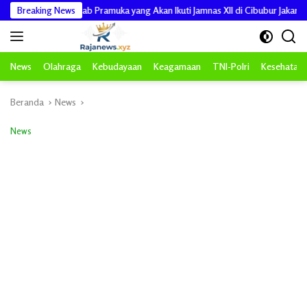
Langsung
ngen Kwarcab Pramuka yang Akan Ikuti Jamnas XII di Cibubur Jakarta Timur
Breaking News
ke
konten
News
Olahraga
Kebudayaan
Keagamaan
TNI-Polri
Kesehatan
Beranda
News
News