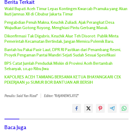
Berita Terkait
Wakil Bupati Aceh Timur Lepas Kontingen Kwarcab Pramuka yang Akan
Ikuti Jamnas XII di Cibubur Jakarta Timur
Pengabdian Penuh Makna, Keuchik Zuliadi, Ajak Perangkat Desa
Wujudkan Gotong Royong, Menghiasi Pintu Gerbang Masuk.
Dikonfirmasi Tak Digubris, Keuchik Alue Teh Disorot: Publik Minta
Pemerintah Kecamatan Bertindak, Jangan Memicu Polemik Baru.
Bantah Isu Pakai Pasir Laut, DPR RI Pastikan dari Penambang Resmi,
Proyek Pengaman Pantai Mandiri Sejati Sudah Sesuai Spesifikasi
BPS Catat Jumlah Penduduk Miskin di Provinsi Aceh Bertambah
Sebanyak, 10,40 Ribu Jiwa
KAPOLRES ACEH TAMIANG BERSAMA KETUA BHAYANGKARI CEK
PEKERJAAN 30 SUMUR BOR BANTUAN AIR BERSIH
Penulis: Said Yan Rizal"
Editor: "RAJANEWS.XYZ"
Baca Juga