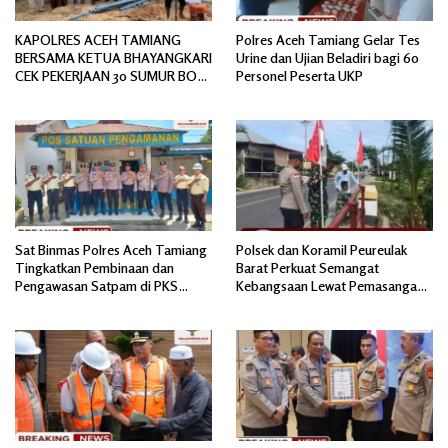
KAPOLRES ACEH TAMIANG
Polres Aceh Tamiang Gelar Tes
BERSAMA KETUA BHAYANGKARI
Urine dan Ujian Beladiri bagi 60
CEK PEKERJAAN 30 SUMUR BOR
Personel Peserta UKP
BANTUAN AIR BERSIH
Sat Binmas Polres Aceh Tamiang
Polsek dan Koramil Peureulak
Tingkatkan Pembinaan dan
Barat Perkuat Semangat
Pengawasan Satpam di PKS
Kebangsaan Lewat Pemasangan
PTPN IV Regional 6 Pulau Tiga
Bendera Merah Putih