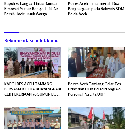
Kapolres Langsa Tinjau Bantuan
Polres Aceh Timur meraih Dua
Renovasi Sumur Bor, 40 Titik Air
Penghargaan pada Rakernis SDM
Bersih Hadir untuk Warga
Polda Aceh
Pascabanjir
Rekomendasi untuk kamu
KAPOLRES ACEH TAMIANG
Polres Aceh Tamiang Gelar Tes
BERSAMA KETUA BHAYANGKARI
Urine dan Ujian Beladiri bagi 60
CEK PEKERJAAN 30 SUMUR BOR
Personel Peserta UKP
BANTUAN AIR BERSIH