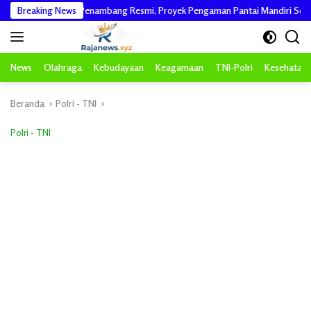
Langsung
kan dari Penambang Resmi, Proyek Pengaman Pantai Mandiri Sejati Sudah Sesua
Breaking News
ke
konten
News
Olahraga
Kebudayaan
Keagamaan
TNI-Polri
Kesehatan
Beranda
Polri - TNI
Polri - TNI