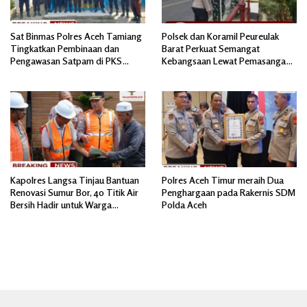
Sat Binmas Polres Aceh Tamiang
Polsek dan Koramil Peureulak
Tingkatkan Pembinaan dan
Barat Perkuat Semangat
Pengawasan Satpam di PKS
Kebangsaan Lewat Pemasangan
PTPN IV Regional 6 Pulau Tiga
Bendera Merah Putih
Kapolres Langsa Tinjau Bantuan
Polres Aceh Timur meraih Dua
Renovasi Sumur Bor, 40 Titik Air
Penghargaan pada Rakernis SDM
Bersih Hadir untuk Warga
Polda Aceh
Pascabanjir