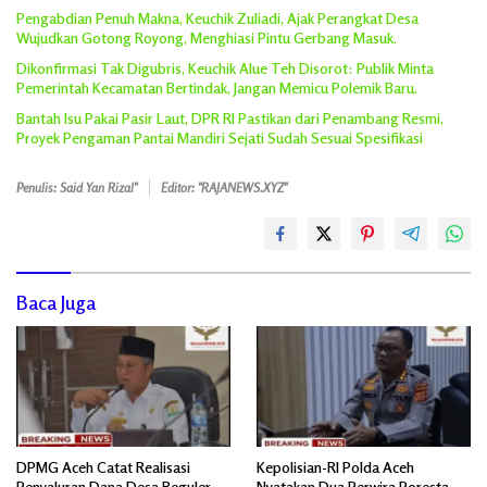
Pengabdian Penuh Makna, Keuchik Zuliadi, Ajak Perangkat Desa
Wujudkan Gotong Royong, Menghiasi Pintu Gerbang Masuk.
Dikonfirmasi Tak Digubris, Keuchik Alue Teh Disorot: Publik Minta
Pemerintah Kecamatan Bertindak, Jangan Memicu Polemik Baru.
Bantah Isu Pakai Pasir Laut, DPR RI Pastikan dari Penambang Resmi,
Proyek Pengaman Pantai Mandiri Sejati Sudah Sesuai Spesifikasi
Penulis: Said Yan Rizal"
Editor: "RAJANEWS.XYZ"
Baca Juga
DPMG Aceh Catat Realisasi
Kepolisian-RI Polda Aceh
Penyaluran Dana Desa Reguler
Nyatakan Dua Perwira Poresta