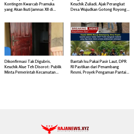
Kontingen Kwarcab Pramuka
Keuchik Zuliadi, Ajak Perangkat
yang Akan Ikuti Jamnas XII di
Desa Wujudkan Gotong Royong,
Cibubur Jakarta Timur
Menghiasi Pintu Gerbang Masuk.
Dikonfirmasi Tak Digubris,
Bantah Isu Pakai Pasir Laut, DPR
Keuchik Alue Teh Disorot: Publik
RI Pastikan dari Penambang
Minta Pemerintah Kecamatan
Resmi, Proyek Pengaman Pantai
Bertindak, Jangan Memicu
Mandiri Sejati Sudah Sesuai
Polemik Baru.
Spesifikasi