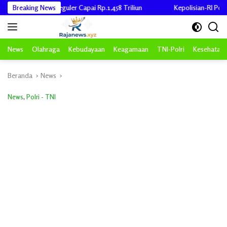
Langsung
uler Capai Rp.1,458 Triliun
Breaking News
Kepolisian-RI Polda Aceh Nyatakan D
ke
konten
News
Olahraga
Kebudayaan
Keagamaan
TNI-Polri
Kesehatan
Beranda
News
News
,
Polri - TNI