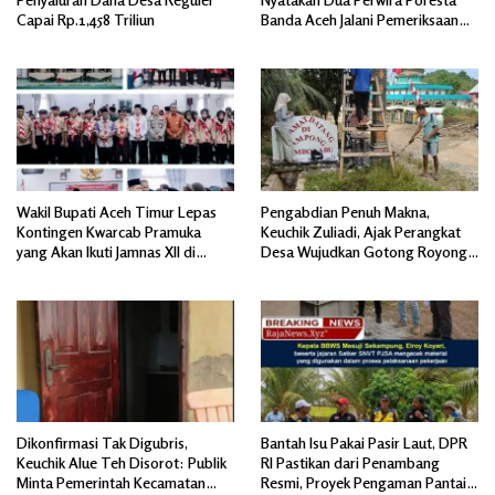
Capai Rp.1,458 Triliun
Banda Aceh Jalani Pemeriksaan
Divpropam Mabes Polri
Wakil Bupati Aceh Timur Lepas
Pengabdian Penuh Makna,
Kontingen Kwarcab Pramuka
Keuchik Zuliadi, Ajak Perangkat
yang Akan Ikuti Jamnas XII di
Desa Wujudkan Gotong Royong,
Cibubur Jakarta Timur
Menghiasi Pintu Gerbang Masuk.
Dikonfirmasi Tak Digubris,
Bantah Isu Pakai Pasir Laut, DPR
Keuchik Alue Teh Disorot: Publik
RI Pastikan dari Penambang
Minta Pemerintah Kecamatan
Resmi, Proyek Pengaman Pantai