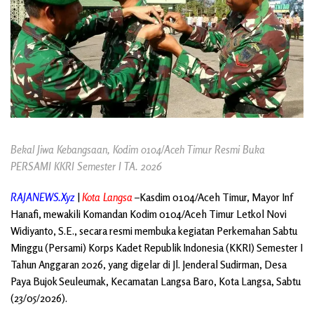
Bekal Jiwa Kebangsaan, Kodim 0104/Aceh Timur Resmi Buka
PERSAMI KKRI Semester I TA. 2026
RAJANEWS.Xyz
|
Kota Langsa
–Kasdim 0104/Aceh Timur, Mayor Inf
Hanafi, mewakili Komandan Kodim 0104/Aceh Timur Letkol Novi
Widiyanto, S.E., secara resmi membuka kegiatan Perkemahan Sabtu
Minggu (Persami) Korps Kadet Republik Indonesia (KKRI) Semester I
Tahun Anggaran 2026, yang digelar di Jl. Jenderal Sudirman, Desa
Paya Bujok Seuleumak, Kecamatan Langsa Baro, Kota Langsa, Sabtu
(23/05/2026).