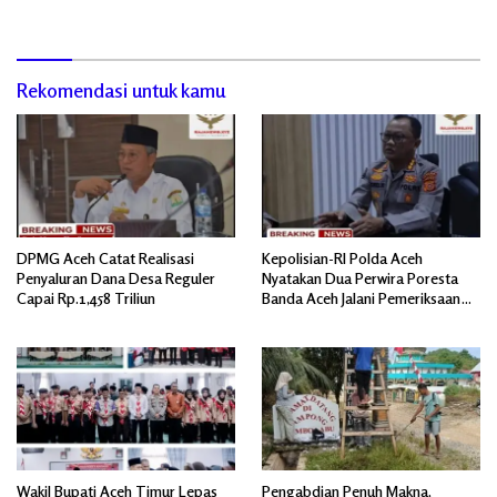
Bertindak, Jangan Memicu
Mandiri Sejati Sudah Sesuai
Polemik Baru.
Spesifikasi
Rekomendasi untuk kamu
DPMG Aceh Catat Realisasi
Kepolisian-RI Polda Aceh
Penyaluran Dana Desa Reguler
Nyatakan Dua Perwira Poresta
Capai Rp.1,458 Triliun
Banda Aceh Jalani Pemeriksaan
Divpropam Mabes Polri
Wakil Bupati Aceh Timur Lepas
Pengabdian Penuh Makna,