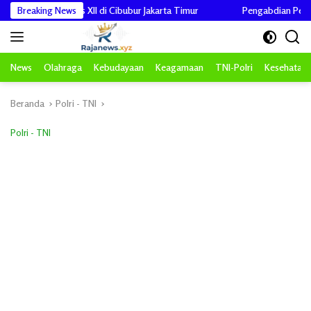
Langsung
ti Jamnas XII di Cibubur Jakarta Timur
Breaking News
Pengabdian Penuh Makna, K
ke
konten
News
Olahraga
Kebudayaan
Keagamaan
TNI-Polri
Kesehatan
Beranda
Polri - TNI
Polri - TNI