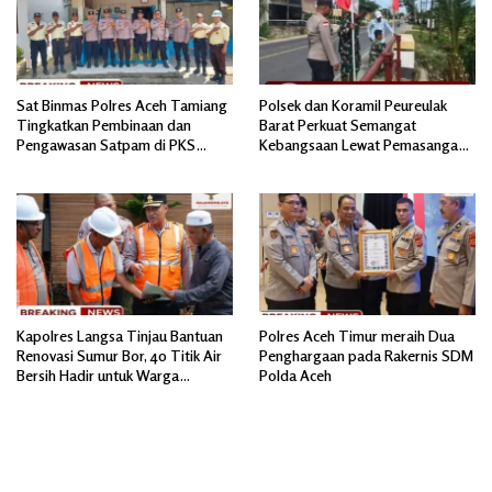
Sat Binmas Polres Aceh Tamiang
Polsek dan Koramil Peureulak
Tingkatkan Pembinaan dan
Barat Perkuat Semangat
Pengawasan Satpam di PKS
Kebangsaan Lewat Pemasangan
PTPN IV Regional 6 Pulau Tiga
Bendera Merah Putih
Kapolres Langsa Tinjau Bantuan
Polres Aceh Timur meraih Dua
Renovasi Sumur Bor, 40 Titik Air
Penghargaan pada Rakernis SDM
Bersih Hadir untuk Warga
Polda Aceh
Pascabanjir