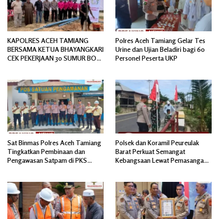
KAPOLRES ACEH TAMIANG
Polres Aceh Tamiang Gelar Tes
BERSAMA KETUA BHAYANGKARI
Urine dan Ujian Beladiri bagi 60
CEK PEKERJAAN 30 SUMUR BOR
Personel Peserta UKP
BANTUAN AIR BERSIH
Sat Binmas Polres Aceh Tamiang
Polsek dan Koramil Peureulak
Tingkatkan Pembinaan dan
Barat Perkuat Semangat
Pengawasan Satpam di PKS
Kebangsaan Lewat Pemasangan
PTPN IV Regional 6 Pulau Tiga
Bendera Merah Putih