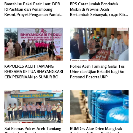
Bantah Isu Pakai Pasir Laut, DPR
BPS Catat Jumlah Penduduk
RI Pastikan dari Penambang
Miskin di Provinsi Aceh
Resmi, Proyek Pengaman Pantai
Bertambah Sebanyak, 10,40 Ribu
Mandiri Sejati Sudah Sesuai
Jiwa
Spesifikasi
KAPOLRES ACEH TAMIANG
Polres Aceh Tamiang Gelar Tes
BERSAMA KETUA BHAYANGKARI
Urine dan Ujian Beladiri bagi 60
CEK PEKERJAAN 30 SUMUR BOR
Personel Peserta UKP
BANTUAN AIR BERSIH
Sat Binmas Polres Aceh Tamiang
BUMDes Alue Drien Mangkrak