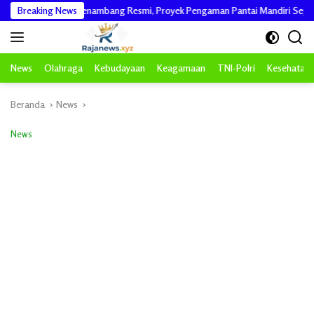
Langsung
n dari Penambang Resmi, Proyek Pengaman Pantai Mandiri Sejati Sudah Sesuai 
Breaking News
ke
konten
News
Olahraga
Kebudayaan
Keagamaan
TNI-Polri
Kesehatan
Beranda
News
News