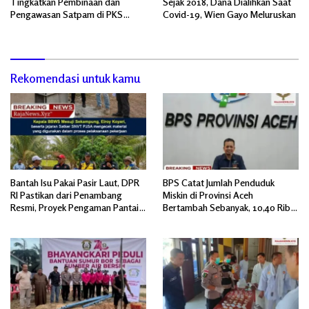
Tingkatkan Pembinaan dan
Sejak 2018, Dana Dialihkan Saat
Pengawasan Satpam di PKS
Covid-19, Wien Gayo Meluruskan
PTPN IV Regional 6 Pulau Tiga
Rekomendasi untuk kamu
Bantah Isu Pakai Pasir Laut, DPR
BPS Catat Jumlah Penduduk
RI Pastikan dari Penambang
Miskin di Provinsi Aceh
Resmi, Proyek Pengaman Pantai
Bertambah Sebanyak, 10,40 Ribu
Mandiri Sejati Sudah Sesuai
Jiwa
Spesifikasi