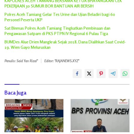
KAPOLRES ACEH TAMIANG BERSAMA KETUA BHAYANGKARI CEK
PEKERJAAN 30 SUMUR BOR BANTUAN AIR BERSIH
Polres Aceh Tamiang Gelar Tes Urine dan Ujian Beladiri bagi 60
Personel Peserta UKP
Sat Binmas Polres Aceh Tamiang Tingkatkan Pembinaan dan
Pengawasan Satpam di PKS PTPN IV Regional 6 Pulau Tiga
BUMDes Alue Drien Mangkrak Sejak 2018, Dana Dialihkan Saat Covid-
19, Wien Gayo Meluruskan
Penulis: Said Yan Rizal"
Editor: "RAJANEWS.XYZ"
Baca Juga