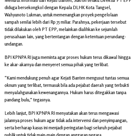
Menurut informasi dari Kejati Banten, Sukron selaku Direktur PT EPP
diduga bersekongkol dengan Kepala DLHK Kota Tangsel,
Wahyunoto Lukman, untuk memenangkan proyek pengelolaan
sampah senilai lebih dari Rp 75 miliar. Parahnya, pekerjaan tersebut
tidak dilakukan oleh PT EPP, melainkan dialihkan ke sejumlah
perusahaan lain, yang bertentangan dengan ketentuan perundang-
undangan.
BPI KPNPA RI juga meminta agar proses hukum terus dikawal hingga
ke akar-akarnya dan menyeret semua pihak yang terlibat.
“Kami mendukung penuh agar Kejati Banten mengusut tuntas semua
oknum yang terlibat, termasuk bila ada pejabat daerah yang terbukti
menyalahgunakan kewenangannya. Hukum harus ditegakkan tanpa
pandang bulu,” tegasnya.
Lebih lanjut, BPI KPNPA RI menyatakan akan terus mengawasi
jalannya proses hukum agar tidak ada intervensi dan penyimpangan,
serta berharap kasus ini menjadi peringatan bagi seluruh pejabat
publik untuk tidak main-main dengan anggaran negara.