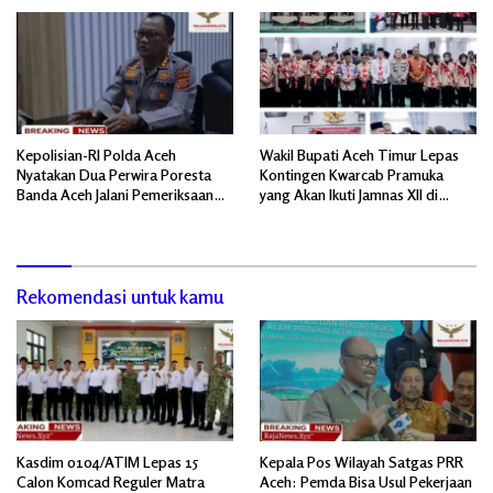
Kepolisian-RI Polda Aceh
Wakil Bupati Aceh Timur Lepas
Nyatakan Dua Perwira Poresta
Kontingen Kwarcab Pramuka
Banda Aceh Jalani Pemeriksaan
yang Akan Ikuti Jamnas XII di
Divpropam Mabes Polri
Cibubur Jakarta Timur
Rekomendasi untuk kamu
Kasdim 0104/ATIM Lepas 15
Kepala Pos Wilayah Satgas PRR
Calon Komcad Reguler Matra
Aceh: Pemda Bisa Usul Pekerjaan