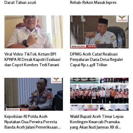
Darat Tahun 2026
Rehab-Rekon Masuk Inpres
Viral Video TikTok, Ketum BPI
DPMG Aceh Catat Realisasi
KPNPA RI Desak Kapolri Evaluasi
Penyaluran Dana Desa Reguler
dan Copot Kombes Tedi Fanani
Capai Rp.1,458 Triliun
Kepolisian-RI Polda Aceh
Wakil Bupati Aceh Timur Lepas
Nyatakan Dua Perwira Poresta
Kontingen Kwarcab Pramuka
Banda Aceh Jalani Pemeriksaan
yang Akan Ikuti Jamnas XII di
Divpropam Mabes Polri
Cibubur Jakarta Timur