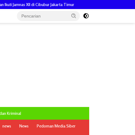
ur Jakarta Timur
Pengabdian Penuh Makna, Keuchik Zuliadi, Ajak 
an Kriminal
news
News
Pedoman Media Siber