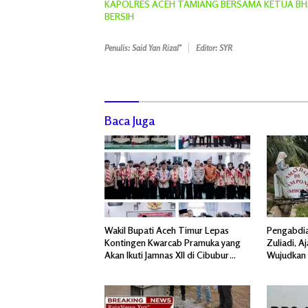
KAPOLRES ACEH TAMIANG BERSAMA KETUA BHA
BERSIH
Penulis: Said Yan Rizal"
Editor: SYR
Baca Juga
Wakil Bupati Aceh Timur Lepas
Pengabdia
Kontingen Kwarcab Pramuka yang
Zuliadi, A
Akan Ikuti Jamnas XII di Cibubur
Wujudkan
Jakarta Timur
Menghiasi