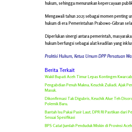
hukum, sehingga menurunkan kepercayaan publik
Mengawali tahun 2025 sebagai momen penting u
hukum di era Pemerintahan Prabowo-Gibran sela
Diperlukan sinergi antara pemerintah, masyarak
hukum berfungsi sebagai alat keadilan yang inklus
Praktisi Hukum, Ketua Umum DPP Persatuan War
Berita Terkait
Wakil Bupati Aceh Timur Lepas Kontingen Kwarcab 
Pengabdian Penuh Makna, Keuchik Zuliadi, Ajak P
Masuk.
Dikonfirmasi Tak Digubris, Keuchik Alue Teh Diso
Polemik Baru.
Bantah Isu Pakai Pasir Laut, DPR RI Pastikan dari
Sesuai Spesifikasi
BPS Catat Jumlah Penduduk Miskin di Provinsi Ace