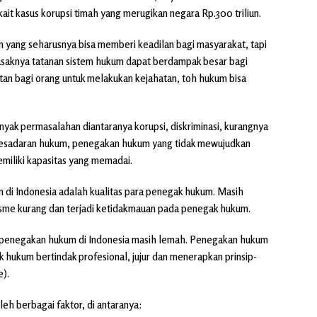
ait kasus korupsi timah yang merugikan negara Rp.300 triliun.
m yang seharusnya bisa memberi keadilan bagi masyarakat, tapi
. Rusaknya tatanan sistem hukum dapat berdampak besar bagi
an bagi orang untuk melakukan kejahatan, toh hukum bisa
yak permasalahan diantaranya korupsi, diskriminasi, kurangnya
 kesadaran hukum, penegakan hukum yang tidak mewujudkan
miliki kapasitas yang memadai.
di Indonesia adalah kualitas para penegak hukum. Masih
isme kurang dan terjadi ketidakmauan pada penegak hukum.
 penegakan hukum di Indonesia masih lemah. Penegakan hukum
k hukum bertindak profesional, jujur dan menerapkan prinsip-
e).
eh berbagai faktor, di antaranya: