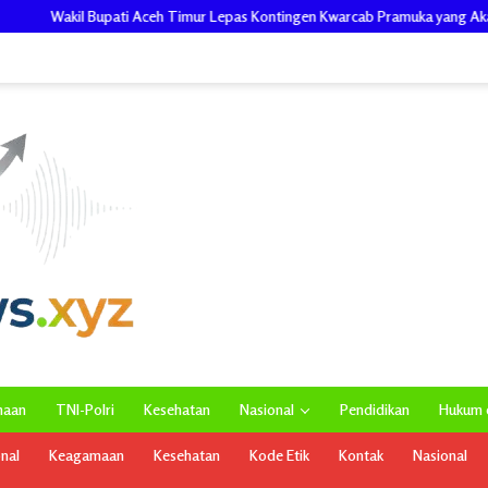
 Timur Lepas Kontingen Kwarcab Pramuka yang Akan Ikuti Jamnas XII di Cibub
maan
TNI-Polri
Kesehatan
Nasional
Pendidikan
Hukum d
onal
Keagamaan
Kesehatan
Kode Etik
Kontak
Nasional