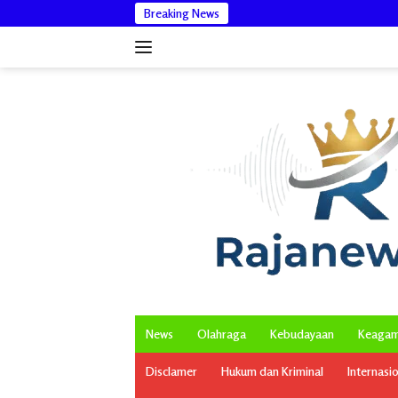
Langsung
Breaking News
Wakil Bupati Aceh
ke
konten
News
Olahraga
Kebudayaan
Keaga
Disclamer
Hukum dan Kriminal
Internasi