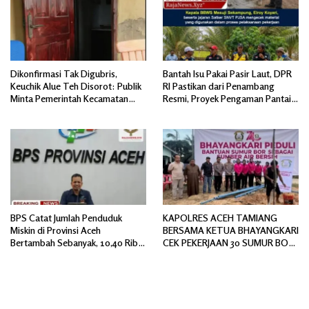
Dikonfirmasi Tak Digubris,
Bantah Isu Pakai Pasir Laut, DPR
Keuchik Alue Teh Disorot: Publik
RI Pastikan dari Penambang
Minta Pemerintah Kecamatan
Resmi, Proyek Pengaman Pantai
Bertindak, Jangan Memicu
Mandiri Sejati Sudah Sesuai
Polemik Baru.
Spesifikasi
BPS Catat Jumlah Penduduk
KAPOLRES ACEH TAMIANG
Miskin di Provinsi Aceh
BERSAMA KETUA BHAYANGKARI
Bertambah Sebanyak, 10,40 Ribu
CEK PEKERJAAN 30 SUMUR BOR
Jiwa
BANTUAN AIR BERSIH