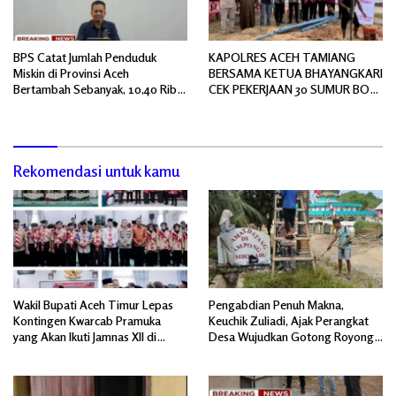
BPS Catat Jumlah Penduduk
KAPOLRES ACEH TAMIANG
Miskin di Provinsi Aceh
BERSAMA KETUA BHAYANGKARI
Bertambah Sebanyak, 10,40 Ribu
CEK PEKERJAAN 30 SUMUR BOR
Jiwa
BANTUAN AIR BERSIH
Rekomendasi untuk kamu
Wakil Bupati Aceh Timur Lepas
Pengabdian Penuh Makna,
Kontingen Kwarcab Pramuka
Keuchik Zuliadi, Ajak Perangkat
yang Akan Ikuti Jamnas XII di
Desa Wujudkan Gotong Royong,
Cibubur Jakarta Timur
Menghiasi Pintu Gerbang Masuk.