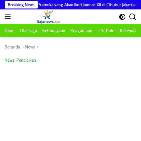
Langsung
warcab Pramuka yang Akan Ikuti Jamnas XII di Cibubur Jakarta Timur
Breaking News
ke
konten
News
Olahraga
Kebudayaan
Keagamaan
TNI-Polri
Kesehatan
Beranda
News
News
,
Pendidikan