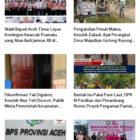
Wakil Bupati Aceh Timur Lepas
Pengabdian Penuh Makna,
Kontingen Kwarcab Pramuka
Keuchik Zuliadi, Ajak Perangkat
yang Akan Ikuti Jamnas XII di
Desa Wujudkan Gotong Royong,
Cibubur Jakarta Timur
Menghiasi Pintu Gerbang Masuk.
Dikonfirmasi Tak Digubris,
Bantah Isu Pakai Pasir Laut, DPR
Keuchik Alue Teh Disorot: Publik
RI Pastikan dari Penambang
Minta Pemerintah Kecamatan
Resmi, Proyek Pengaman Pantai
Bertindak, Jangan Memicu
Mandiri Sejati Sudah Sesuai
Polemik Baru.
Spesifikasi