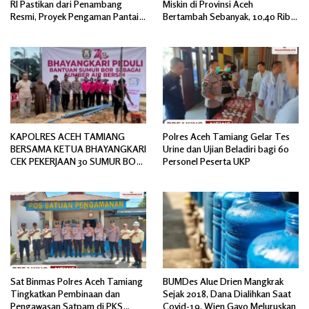
RI Pastikan dari Penambang
Miskin di Provinsi Aceh
Resmi, Proyek Pengaman Pantai
Bertambah Sebanyak, 10,40 Ribu
Mandiri Sejati Sudah Sesuai
Jiwa
Spesifikasi
KAPOLRES ACEH TAMIANG
Polres Aceh Tamiang Gelar Tes
BERSAMA KETUA BHAYANGKARI
Urine dan Ujian Beladiri bagi 60
CEK PEKERJAAN 30 SUMUR BOR
Personel Peserta UKP
BANTUAN AIR BERSIH
Sat Binmas Polres Aceh Tamiang
BUMDes Alue Drien Mangkrak
Tingkatkan Pembinaan dan
Sejak 2018, Dana Dialihkan Saat
Pengawasan Satpam di PKS
Covid-19, Wien Gayo Meluruskan