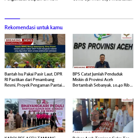
PTPN IV Regional 6 Pulau Tiga
Rekomendasi untuk kamu
Bantah Isu Pakai Pasir Laut, DPR
BPS Catat Jumlah Penduduk
RI Pastikan dari Penambang
Miskin di Provinsi Aceh
Resmi, Proyek Pengaman Pantai
Bertambah Sebanyak, 10,40 Ribu
Mandiri Sejati Sudah Sesuai
Jiwa
Spesifikasi