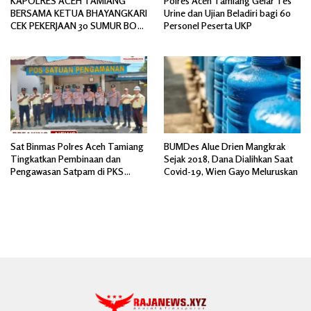
KAPOLRES ACEH TAMIANG
Polres Aceh Tamiang Gelar Tes
BERSAMA KETUA BHAYANGKARI
Urine dan Ujian Beladiri bagi 60
CEK PEKERJAAN 30 SUMUR BOR
Personel Peserta UKP
BANTUAN AIR BERSIH
Sat Binmas Polres Aceh Tamiang
BUMDes Alue Drien Mangkrak
Tingkatkan Pembinaan dan
Sejak 2018, Dana Dialihkan Saat
Pengawasan Satpam di PKS
Covid-19, Wien Gayo Meluruskan
PTPN IV Regional 6 Pulau Tiga