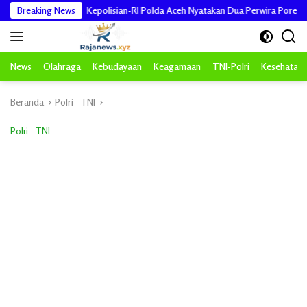
Langsung
Breaking News
Kepolisian-RI Polda Aceh Nyatakan Dua Perwira Poresta Banda Aceh J
ke
konten
News
Olahraga
Kebudayaan
Keagamaan
TNI-Polri
Kesehatan
Beranda
Polri - TNI
Polri - TNI