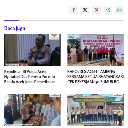
Baca Juga
Kepolisian-RI Polda Aceh
KAPOLRES ACEH TAMIANG
Nyatakan Dua Perwira Poresta
BERSAMA KETUA BHAYANGKARI
Banda Aceh Jalani Pemeriksaan
CEK PEKERJAAN 30 SUMUR BOR
Divpropam Mabes Polri
BANTUAN AIR BERSIH