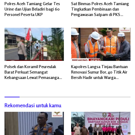
Polres Aceh Tamiang Gelar Tes
Sat Binmas Polres Aceh Tamiang
Urine dan Ujian Beladiri bagi 60
Tingkatkan Pembinaan dan
Personel Peserta UKP
Pengawasan Satpam di PKS
PTPN IV Regional 6 Pulau Tiga
Polsek dan Koramil Peureulak
Kapolres Langsa Tinjau Bantuan
Barat Perkuat Semangat
Renovasi Sumur Bor, 40 Titik Air
Kebangsaan Lewat Pemasangan
Bersih Hadir untuk Warga
Bendera Merah Putih
Pascabanjir
Rekomendasi untuk kamu