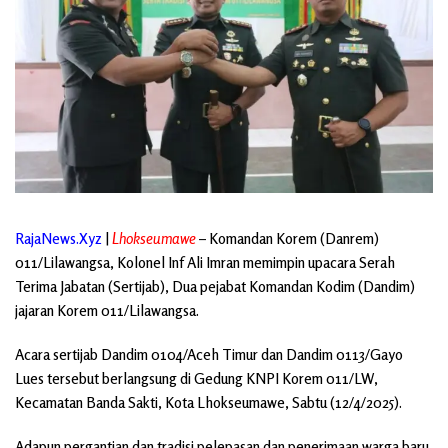
RajaNews.Xyz
|
Lhokseumawe
– Komandan Korem (Danrem)
011/Lilawangsa, Kolonel Inf Ali Imran memimpin upacara Serah
Terima Jabatan (Sertijab), Dua pejabat Komandan Kodim (Dandim)
jajaran Korem 011/Lilawangsa.
Acara sertijab Dandim 0104/Aceh Timur dan Dandim 0113/Gayo
Lues tersebut berlangsung di Gedung KNPI Korem 011/LW,
Kecamatan Banda Sakti, Kota Lhokseumawe, Sabtu (12/4/2025).
Adapun pergantian dan tradisi pelepasan dan penerimaan warga baru