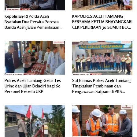
Kepolisian-RI Polda Aceh
KAPOLRES ACEH TAMIANG
Nyatakan Dua Perwira Poresta
BERSAMA KETUA BHAYANGKARI
Banda Aceh Jalani Pemeriksaan
CEK PEKERJAAN 30 SUMUR BOR
Divpropam Mabes Polri
BANTUAN AIR BERSIH
Polres Aceh Tamiang Gelar Tes
Sat Binmas Polres Aceh Tamiang
Urine dan Ujian Beladiri bagi 60
Tingkatkan Pembinaan dan
Personel Peserta UKP
Pengawasan Satpam di PKS
PTPN IV Regional 6 Pulau Tiga