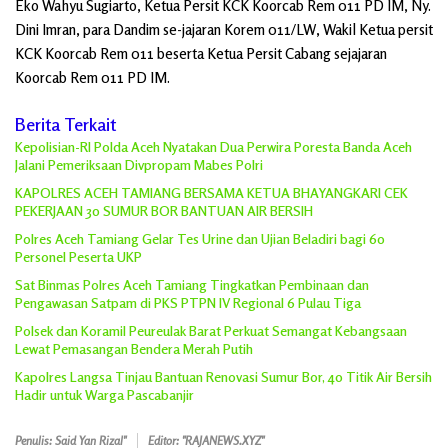
Eko Wahyu Sugiarto, Ketua Persit KCK Koorcab Rem 011 PD IM, Ny.
Dini Imran, para Dandim se-jajaran Korem 011/LW, Wakil Ketua persit
KCK Koorcab Rem 011 beserta Ketua Persit Cabang sejajaran
Koorcab Rem 011 PD IM.
Berita Terkait
Kepolisian-RI Polda Aceh Nyatakan Dua Perwira Poresta Banda Aceh
Jalani Pemeriksaan Divpropam Mabes Polri
KAPOLRES ACEH TAMIANG BERSAMA KETUA BHAYANGKARI CEK
PEKERJAAN 30 SUMUR BOR BANTUAN AIR BERSIH
Polres Aceh Tamiang Gelar Tes Urine dan Ujian Beladiri bagi 60
Personel Peserta UKP
Sat Binmas Polres Aceh Tamiang Tingkatkan Pembinaan dan
Pengawasan Satpam di PKS PTPN IV Regional 6 Pulau Tiga
Polsek dan Koramil Peureulak Barat Perkuat Semangat Kebangsaan
Lewat Pemasangan Bendera Merah Putih
Kapolres Langsa Tinjau Bantuan Renovasi Sumur Bor, 40 Titik Air Bersih
Hadir untuk Warga Pascabanjir
Penulis: Said Yan Rizal"
Editor: "RAJANEWS.XYZ"