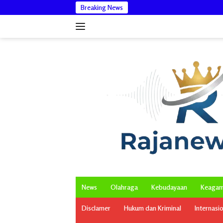
Langsung
Breaking News
Wakil Bupati Aceh Ti
ke
konten
News
Olahraga
Kebudayaan
Keaga
Disclamer
Hukum dan Kriminal
Internasi