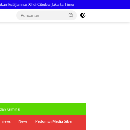
Jakarta Timur
Pengabdian Penuh Makna, Keuchik Zuliadi, Ajak Pe
an Kriminal
news
News
Pedoman Media Siber