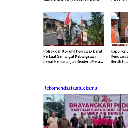
BANTUAN AIR BERSIH
Polsek dan Koramil Peureulak Barat
Kapolres 
Perkuat Semangat Kebangsaan
Renovasi S
Lewat Pemasangan Bendera Merah
Bersih Ha
Putih
Pascabanj
Rekomendasi untuk kamu