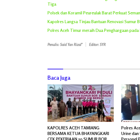
Tiga
Polsek dan Koramil Peureulak Barat Perkuat Sem
Kapolres Langsa Tinjau Bantuan Renovasi Sumur Bor
Polres Aceh Timur meraih Dua Penghargaan pada
Penulis: Said Yan Rizal"
Editor: SYR
Baca Juga
KAPOLRES ACEH TAMIANG
Polres Ac
BERSAMA KETUA BHAYANGKARI
Urine dan 
CEK PEKERJAAN 30 SUMUR BOR
Personel 