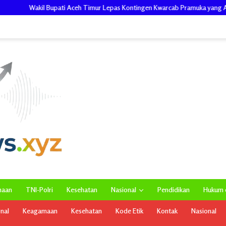
mur Lepas Kontingen Kwarcab Pramuka yang Akan Ikuti Jamnas XII di Cibubur 
maan
TNI-Polri
Kesehatan
Nasional
Pendidikan
Hukum d
onal
Keagamaan
Kesehatan
Kode Etik
Kontak
Nasional