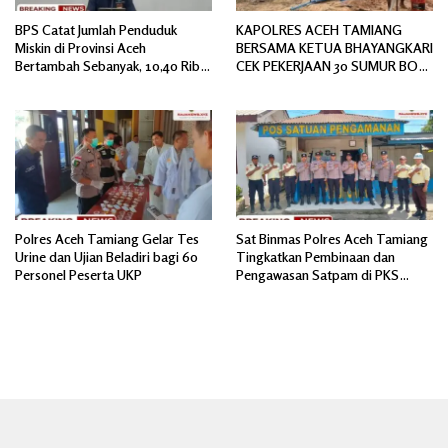
BPS Catat Jumlah Penduduk
KAPOLRES ACEH TAMIANG
Miskin di Provinsi Aceh
BERSAMA KETUA BHAYANGKARI
Bertambah Sebanyak, 10,40 Ribu
CEK PEKERJAAN 30 SUMUR BOR
Jiwa
BANTUAN AIR BERSIH
Polres Aceh Tamiang Gelar Tes
Sat Binmas Polres Aceh Tamiang
Urine dan Ujian Beladiri bagi 60
Tingkatkan Pembinaan dan
Personel Peserta UKP
Pengawasan Satpam di PKS
PTPN IV Regional 6 Pulau Tiga