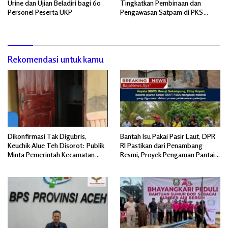
Urine dan Ujian Beladiri bagi 60
Tingkatkan Pembinaan dan
Personel Peserta UKP
Pengawasan Satpam di PKS
PTPN IV Regional 6 Pulau Tiga
Rekomendasi untuk kamu
Dikonfirmasi Tak Digubris,
Bantah Isu Pakai Pasir Laut, DPR
Keuchik Alue Teh Disorot: Publik
RI Pastikan dari Penambang
Minta Pemerintah Kecamatan
Resmi, Proyek Pengaman Pantai
Bertindak, Jangan Memicu
Mandiri Sejati Sudah Sesuai
Polemik Baru.
Spesifikasi