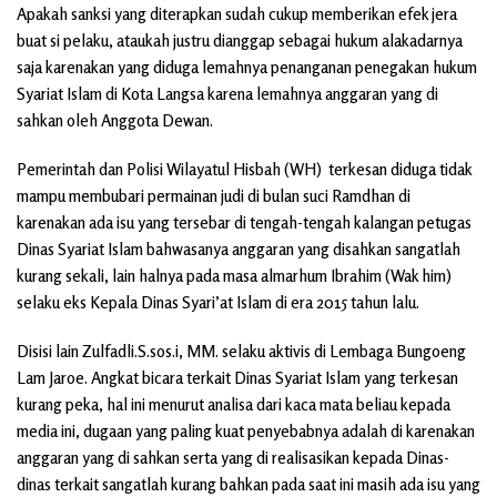
Apakah sanksi yang diterapkan sudah cukup memberikan efek jera
buat si pelaku, ataukah justru dianggap sebagai hukum alakadarnya
saja karenakan yang diduga lemahnya penanganan penegakan hukum
Syariat Islam di Kota Langsa karena lemahnya anggaran yang di
sahkan oleh Anggota Dewan.
Pemerintah dan Polisi Wilayatul Hisbah (WH) terkesan diduga tidak
mampu membubari permainan judi di bulan suci Ramdhan di
karenakan ada isu yang tersebar di tengah-tengah kalangan petugas
Dinas Syariat Islam bahwasanya anggaran yang disahkan sangatlah
kurang sekali, lain halnya pada masa almarhum Ibrahim (Wak him)
selaku eks Kepala Dinas Syari’at Islam di era 2015 tahun lalu.
Disisi lain Zulfadli.S.sos.i, MM. selaku aktivis di Lembaga Bungoeng
Lam Jaroe. Angkat bicara terkait Dinas Syariat Islam yang terkesan
kurang peka, hal ini menurut analisa dari kaca mata beliau kepada
media ini, dugaan yang paling kuat penyebabnya adalah di karenakan
anggaran yang di sahkan serta yang di realisasikan kepada Dinas-
dinas terkait sangatlah kurang bahkan pada saat ini masih ada isu yang