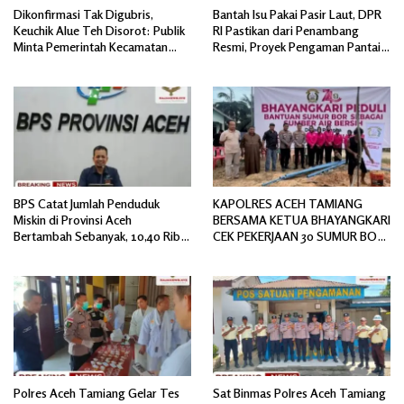
Dikonfirmasi Tak Digubris,
Bantah Isu Pakai Pasir Laut, DPR
Keuchik Alue Teh Disorot: Publik
RI Pastikan dari Penambang
Minta Pemerintah Kecamatan
Resmi, Proyek Pengaman Pantai
Bertindak, Jangan Memicu
Mandiri Sejati Sudah Sesuai
Polemik Baru.
Spesifikasi
BPS Catat Jumlah Penduduk
KAPOLRES ACEH TAMIANG
Miskin di Provinsi Aceh
BERSAMA KETUA BHAYANGKARI
Bertambah Sebanyak, 10,40 Ribu
CEK PEKERJAAN 30 SUMUR BOR
Jiwa
BANTUAN AIR BERSIH
Polres Aceh Tamiang Gelar Tes
Sat Binmas Polres Aceh Tamiang