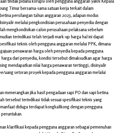
gaan tindak pidana korupsi oleh pengguna anggaran yakni Kepala
ung Timur bersama-sama satuan kerja terkait dalam
betina persilangan tahun anggaran 2023, adapun modus
disinyalir melalui pengkondisian perusahaan penyedia dengan
lah mengkondisikan calon perusahaan pelaksana sebelum
dian terindikasi telah terjadi mark-up harga hal ini dapat
pesifikasi teknis oleh pengguna anggaran melalui PPK, dimana
ngajuan penawaran harga oleh penyedia kepada pengguna
arga dari penyedia, kondisi tersebut dimaksudkan agar harga
ing mendapatkan nilai harga penawaran tertinggi, disinyalir
fee/uang setoran proyek kepada pengguna anggaran melalui
pun menerangkan jika hasil pengadaan sapi PO dan sapi betina
 tersebut terindikasi tidak sesuai spesifikasi teknis yang
a manfaat diduga terdapat kongkalikong dengan pengguna
i peruntukan.
onan klarifikasi kepada pengguna anggaran sebagai pemenuhan