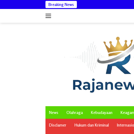
Langsung
Breaking News
Bantah I
ke
konten
News
Olahraga
Kebudayaan
Keaga
Disclamer
Hukum dan Kriminal
Internasi