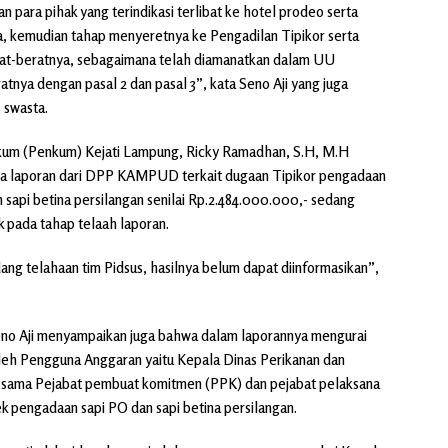
 para pihak yang terindikasi terlibat ke hotel prodeo serta
a, kemudian tahap menyeretnya ke Pengadilan Tipikor serta
at-beratnya, sebagaimana telah diamanatkan dalam UU
tnya dengan pasal 2 dan pasal 3”, kata Seno Aji yang juga
 swasta.
kum (Penkum) Kejati Lampung, Ricky Ramadhan, S.H, M.H
a laporan dari DPP KAMPUD terkait dugaan Tipikor pengadaan
sapi betina persilangan senilai Rp.2.484.000.000,- sedang
 pada tahap telaah laporan.
ang telahaan tim Pidsus, hasilnya belum dapat diinformasikan”,
 Aji menyampaikan juga bahwa dalam laporannya mengurai
leh Pengguna Anggaran yaitu Kepala Dinas Perikanan dan
sama Pejabat pembuat komitmen (PPK) dan pejabat pelaksana
k pengadaan sapi PO dan sapi betina persilangan.