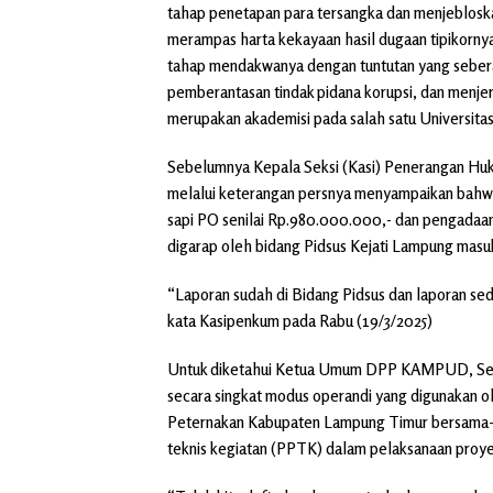
tahap penetapan para tersangka dan menjebloskan
merampas harta kekayaan hasil dugaan tipikorny
tahap mendakwanya dengan tuntutan yang seber
pemberantasan tindak pidana korupsi, dan menjera
merupakan akademisi pada salah satu Universitas
Sebelumnya Kepala Seksi (Kasi) Penerangan Hu
melalui keterangan persnya menyampaikan bahw
sapi PO senilai Rp.980.000.000,- dan pengadaan 
digarap oleh bidang Pidsus Kejati Lampung masuk
“Laporan sudah di Bidang Pidsus dan laporan sed
kata Kasipenkum pada Rabu (19/3/2025)
Untuk diketahui Ketua Umum DPP KAMPUD, Seno
secara singkat modus operandi yang digunakan o
Peternakan Kabupaten Lampung Timur bersama-
teknis kegiatan (PPTK) dalam pelaksanaan proye