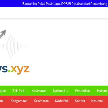
su Pakai Pasir Laut, DPR RI Pastikan dari Penambang Resmi, Proyek Pengaman 
maan
TNI-Polri
Kesehatan
Nasional
Pendidikan
Hukum d
onal
Keagamaan
Kesehatan
Kode Etik
Kontak
Nasional