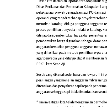
“Telah kita daftarkan laporan terhadap unsur du
Dinas Perikanan dan Peternakan Kabupaten Lamp
pelaksanaan proyek pengadaan sapi PO dan sapi 
operandi yang terjadi terhadap proyek tersebut 
metode e-katalog, diduga pengguna anggaran te
proses pemilihan penyedia melalui e-katalog, kemu
ditinjau dari pembentukan harga dan penentuan s
pembentukan harga digunakan sebagai dasar pe
anggaran kemudian pengguna anggaran menawar h
yang dihasilkan pada metode pemilihan e-purchas
agar penyedia yang ditunjuk dapat memberikan 
PPK”, kata Seno Aji.
Sosok yang dikenal sederhana dan low profil ini 
persilangan yang menelan anggaran milyaran rupiah
ditentukan dan penyaluran sapi kepada penerim
anggaran sehingga sapi tidak dimanfaatkan sesua
“Tim investigasi kita telah mengirimkan permoh