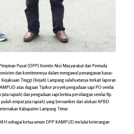
 Pimpinan Pusat (DPP) Komite Aksi Masyarakat dan Pemuda
onsisten dan komitmennya dalam mengawal penanganan kasus-
h Kejaksaan Tinggi (Kejati) Lampung salahsatunya terkait laporan
KAMPUD atas dugaan Tipikor proyek pengadaan sapi PO senilai
juta rupiah) dan pengadaan sapi betina persilangan senilai Rp.
 puluh empat juta rupiah) yang bersumber dari alokasi APBD
Peternakan Kabupaten Lampung Timur.
.H, M.H sebagai ketua umum DPP KAMPUD melalui keterangan