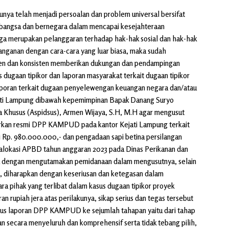
tunya telah menjadi persoalan dan problem universal bersifat
bangsa dan bernegara dalam mencapai kesejahteraan
juga merupakan pelanggaran terhadap hak-hak sosial dan hak-hak
nganan dengan cara-cara yang luar biasa, maka sudah
n dan konsisten memberikan dukungan dan pendampingan
s dugaan tipikor dan laporan masyarakat terkait dugaan tipikor
aporan terkait dugaan penyelewengan keuangan negara dan/atau
ejati Lampung dibawah kepemimpinan Bapak Danang Suryo
a Khusus (Aspidsus), Armen Wijaya, S.H, M.H agar mengusut
tarkan resmi DPP KAMPUD pada kantor Kejati Lampung terkait
i Rp. 980.000.000,- dan pengadaan sapi betina persilangan
i alokasi APBD tahun anggaran 2023 pada Dinas Perikanan dan
a dengan mengutamakan pemidanaan dalam mengusutnya, selain
 diharapkan dengan keseriusan dan ketegasan dalam
a pihak yang terlibat dalam kasus dugaan tipikor proyek
 rupiah jera atas perilakunya, sikap serius dan tegas tersebut
atus laporan DPP KAMPUD ke sejumlah tahapan yaitu dari tahap
an secara menyeluruh dan komprehensif serta tidak tebang pilih,