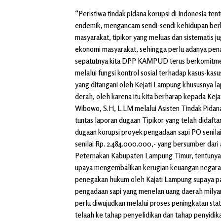
“Peristiwa tindak pidana korupsi di Indonesia ten
endemik, mengancam sendi-sendi kehidupan ber
masyarakat, tipikor yang meluas dan sistematis 
ekonomi masyarakat, sehingga perlu adanya pena
sepatutnya kita DPP KAMPUD terus berkomitme
melalui fungsi kontrol sosial terhadap kasus-kasu
yang ditangani oleh Kejati Lampung khususnya l
derah, oleh karena itu kita berharap kepada K
Wibowo, S.H, L.LM melalui Asisten Tindak Pidan
tuntas laporan dugaan Tipikor yang telah didaf
dugaan korupsi proyek pengadaan sapi PO senila
senilai Rp. 2.484.000.000,- yang bersumber dar
Peternakan Kabupaten Lampung Timur, tentuny
upaya mengembalikan kerugian keuangan negara,
penegakan hukum oleh Kajati Lampung supaya par
pengadaan sapi yang menelan uang daerah milyaran
perlu diwujudkan melalui proses peningkatan st
telaah ke tahap penyelidikan dan tahap penyidik