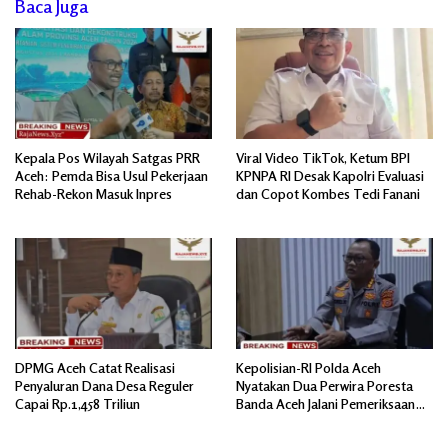
Baca Juga
Kepala Pos Wilayah Satgas PRR
Viral Video TikTok, Ketum BPI
Aceh: Pemda Bisa Usul Pekerjaan
KPNPA RI Desak Kapolri Evaluasi
Rehab-Rekon Masuk Inpres
dan Copot Kombes Tedi Fanani
DPMG Aceh Catat Realisasi
Kepolisian-RI Polda Aceh
Penyaluran Dana Desa Reguler
Nyatakan Dua Perwira Poresta
Capai Rp.1,458 Triliun
Banda Aceh Jalani Pemeriksaan
Divpropam Mabes Polri