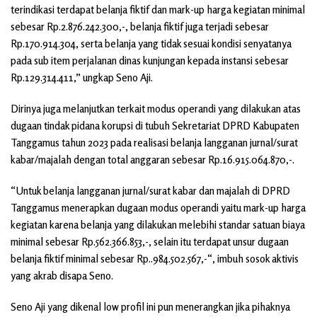
terindikasi terdapat belanja fiktif dan mark-up harga kegiatan minimal
sebesar Rp.2.876.242.300,-, belanja fiktif juga terjadi sebesar
Rp.170.914.304, serta belanja yang tidak sesuai kondisi senyatanya
pada sub item perjalanan dinas kunjungan kepada instansi sebesar
Rp.129.314.411,” ungkap Seno Aji.
Dirinya juga melanjutkan terkait modus operandi yang dilakukan atas
dugaan tindak pidana korupsi di tubuh Sekretariat DPRD Kabupaten
Tanggamus tahun 2023 pada realisasi belanja langganan jurnal/surat
kabar/majalah dengan total anggaran sebesar Rp.16.915.064.870,-.
“Untuk belanja langganan jurnal/surat kabar dan majalah di DPRD
Tanggamus menerapkan dugaan modus operandi yaitu mark-up harga
kegiatan karena belanja yang dilakukan melebihi standar satuan biaya
minimal sebesar Rp.562.366.853,-, selain itu terdapat unsur dugaan
belanja fiktif minimal sebesar Rp..984.502.567,-“, imbuh sosok aktivis
yang akrab disapa Seno.
Seno Aji yang dikenal low profil ini pun menerangkan jika pihaknya