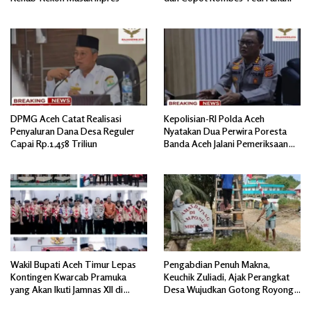
DPMG Aceh Catat Realisasi
Kepolisian-RI Polda Aceh
Penyaluran Dana Desa Reguler
Nyatakan Dua Perwira Poresta
Capai Rp.1,458 Triliun
Banda Aceh Jalani Pemeriksaan
Divpropam Mabes Polri
Wakil Bupati Aceh Timur Lepas
Pengabdian Penuh Makna,
Kontingen Kwarcab Pramuka
Keuchik Zuliadi, Ajak Perangkat
yang Akan Ikuti Jamnas XII di
Desa Wujudkan Gotong Royong,
Cibubur Jakarta Timur
Menghiasi Pintu Gerbang Masuk.