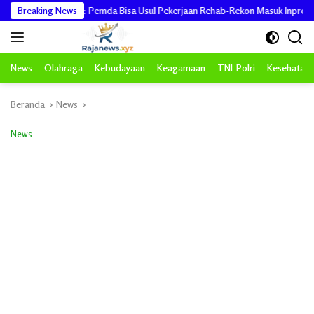
Langsung
 PRR Aceh: Pemda Bisa Usul Pekerjaan Rehab-Rekon Masuk Inpres
Breaking News
ke
konten
News
Olahraga
Kebudayaan
Keagamaan
TNI-Polri
Kesehatan
Beranda
News
News