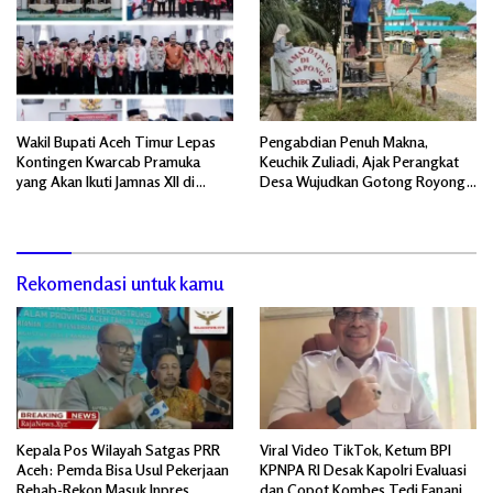
Wakil Bupati Aceh Timur Lepas
Pengabdian Penuh Makna,
Kontingen Kwarcab Pramuka
Keuchik Zuliadi, Ajak Perangkat
yang Akan Ikuti Jamnas XII di
Desa Wujudkan Gotong Royong,
Cibubur Jakarta Timur
Menghiasi Pintu Gerbang Masuk.
Rekomendasi untuk kamu
Kepala Pos Wilayah Satgas PRR
Viral Video TikTok, Ketum BPI
Aceh: Pemda Bisa Usul Pekerjaan
KPNPA RI Desak Kapolri Evaluasi
Rehab-Rekon Masuk Inpres
dan Copot Kombes Tedi Fanani