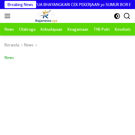
Langsung
ERSAMA KETUA BHAYANGKARI CEK PEKERJAAN 30 SUMUR BOR BANTUAN 
Breaking News
ke
konten
News
Olahraga
Kebudayaan
Keagamaan
TNI-Polri
Kesehatan
Beranda
News
News