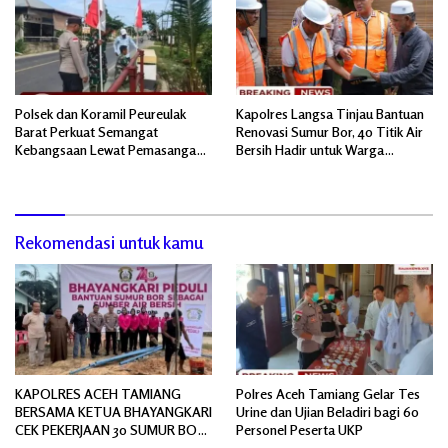
Polsek dan Koramil Peureulak
Kapolres Langsa Tinjau Bantuan
Barat Perkuat Semangat
Renovasi Sumur Bor, 40 Titik Air
Kebangsaan Lewat Pemasangan
Bersih Hadir untuk Warga
Bendera Merah Putih
Pascabanjir
Rekomendasi untuk kamu
KAPOLRES ACEH TAMIANG
Polres Aceh Tamiang Gelar Tes
BERSAMA KETUA BHAYANGKARI
Urine dan Ujian Beladiri bagi 60
CEK PEKERJAAN 30 SUMUR BOR
Personel Peserta UKP
BANTUAN AIR BERSIH