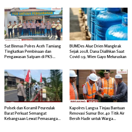
Sat Binmas Polres Aceh Tamiang
BUMDes Alue Drien Mangkrak
Tingkatkan Pembinaan dan
Sejak 2018, Dana Dialihkan Saat
Pengawasan Satpam di PKS
Covid-19, Wien Gayo Meluruskan
PTPN IV Regional 6 Pulau Tiga
Polsek dan Koramil Peureulak
Kapolres Langsa Tinjau Bantuan
Barat Perkuat Semangat
Renovasi Sumur Bor, 40 Titik Air
Kebangsaan Lewat Pemasangan
Bersih Hadir untuk Warga
Bendera Merah Putih
Pascabanjir