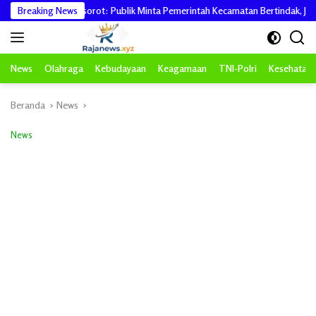
Langsung
Alue Teh Disorot: Publik Minta Pemerintah Kecamatan Bertindak, Jangan Memi
Breaking News
ke
konten
News
Olahraga
Kebudayaan
Keagamaan
TNI-Polri
Kesehatan
Beranda
News
News