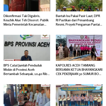
Dikonfirmasi Tak Digubris,
Bantah Isu Pakai Pasir Laut, DPR
Keuchik Alue Teh Disorot: Publik
RI Pastikan dari Penambang
Minta Pemerintah Kecamatan
Resmi, Proyek Pengaman Pantai
Bertindak, Jangan Memicu
Mandiri Sejati Sudah Sesuai
Polemik Baru.
Spesifikasi
BPS Catat Jumlah Penduduk
KAPOLRES ACEH TAMIANG
Miskin di Provinsi Aceh
BERSAMA KETUA BHAYANGKARI
Bertambah Sebanyak, 10,40 Ribu
CEK PEKERJAAN 30 SUMUR BOR
Jiwa
BANTUAN AIR BERSIH