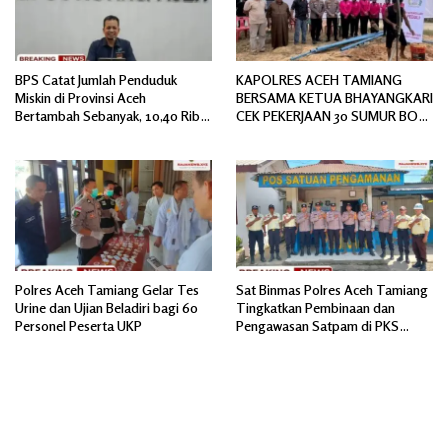
BPS Catat Jumlah Penduduk
KAPOLRES ACEH TAMIANG
Miskin di Provinsi Aceh
BERSAMA KETUA BHAYANGKARI
Bertambah Sebanyak, 10,40 Ribu
CEK PEKERJAAN 30 SUMUR BOR
Jiwa
BANTUAN AIR BERSIH
Polres Aceh Tamiang Gelar Tes
Sat Binmas Polres Aceh Tamiang
Urine dan Ujian Beladiri bagi 60
Tingkatkan Pembinaan dan
Personel Peserta UKP
Pengawasan Satpam di PKS
PTPN IV Regional 6 Pulau Tiga