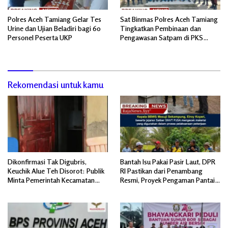
Polres Aceh Tamiang Gelar Tes
Sat Binmas Polres Aceh Tamiang
Urine dan Ujian Beladiri bagi 60
Tingkatkan Pembinaan dan
Personel Peserta UKP
Pengawasan Satpam di PKS
PTPN IV Regional 6 Pulau Tiga
Rekomendasi untuk kamu
Dikonfirmasi Tak Digubris,
Bantah Isu Pakai Pasir Laut, DPR
Keuchik Alue Teh Disorot: Publik
RI Pastikan dari Penambang
Minta Pemerintah Kecamatan
Resmi, Proyek Pengaman Pantai
Bertindak, Jangan Memicu
Mandiri Sejati Sudah Sesuai
Polemik Baru.
Spesifikasi