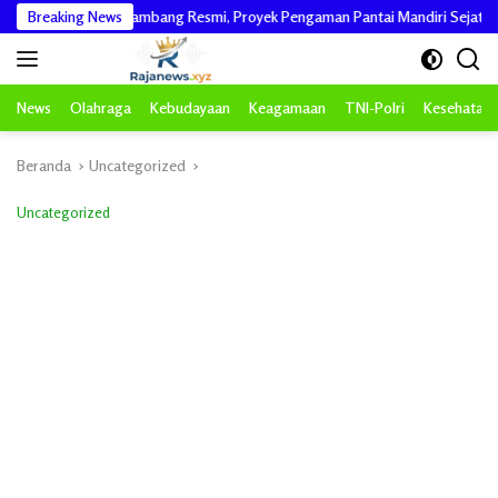
Langsung
ikan dari Penambang Resmi, Proyek Pengaman Pantai Mandiri Sejati Sudah Sesu
Breaking News
ke
konten
News
Olahraga
Kebudayaan
Keagamaan
TNI-Polri
Kesehatan
Beranda
Uncategorized
Uncategorized