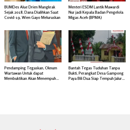
BUMDes Alue Drien Mangkrak
Menteri ESDM Lantik Mawardi
Sejak 2018, Dana Dialihkan Saat
Nur jadi Kepala Badan Pengelola
Covid-19, Wien Gayo Meluruskan
Migas Aceh (BPMA)
Pendamping Tegaskan, Oknum
Bantah Tegas Tuduhan Tanpa
Wartawan Untuk dapat
Bukti, Perangkat Desa Gampong
Membuktikan Akan Menempuh
Paya Bili Dua Siap Tempuh Jalur
Jalur Hukum Hingga ke Dewan
Hukum, Mencari Sumber
Pers.
Bertanggung jawab.