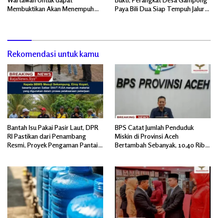
Membuktikan Akan Menempuh
Paya Bili Dua Siap Tempuh Jalur
Jalur Hukum Hingga ke Dewan
Hukum, Mencari Sumber
Pers.
Bertanggung jawab.
Rekomendasi untuk kamu
Bantah Isu Pakai Pasir Laut, DPR
BPS Catat Jumlah Penduduk
RI Pastikan dari Penambang
Miskin di Provinsi Aceh
Resmi, Proyek Pengaman Pantai
Bertambah Sebanyak, 10,40 Ribu
Mandiri Sejati Sudah Sesuai
Jiwa
Spesifikasi