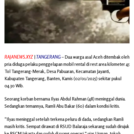
RAJANEWS.XYZ
|
TANGERANG
– Dua warga asal Aceh ditembak oleh
pria diduga pelaku penggelapan mobil rental di rest area kilometer 45
Tol Tangerang-Merak, Desa Pabuaran, Kecamatan Jayanti,
Kabupaten Tangerang, Banten, Kamis (02/01/2025) sekitar pukul
04.30 Wib.
Seorang korban bernama Ilyas Abdul Rahman (48) meninggal dunia.
Sedangkan temannya, Ramli Abu Bakar (60) dalam kondisi kritis.
“Ilyas meninggal setelah terkena peluru di dada, sedangkan Ramli
masih kritis. Sempat dirawat di RSUD Balaraja sekarang sudah dirujuk
ke RSCM Jakarta dan sudah di ruang operasi,” ujar Usman, tokoh