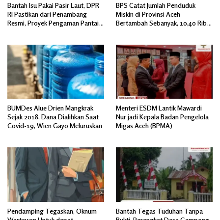
Bantah Isu Pakai Pasir Laut, DPR
BPS Catat Jumlah Penduduk
RI Pastikan dari Penambang
Miskin di Provinsi Aceh
Resmi, Proyek Pengaman Pantai
Bertambah Sebanyak, 10,40 Ribu
Mandiri Sejati Sudah Sesuai
Jiwa
Spesifikasi
BUMDes Alue Drien Mangkrak
Menteri ESDM Lantik Mawardi
Sejak 2018, Dana Dialihkan Saat
Nur jadi Kepala Badan Pengelola
Covid-19, Wien Gayo Meluruskan
Migas Aceh (BPMA)
Pendamping Tegaskan, Oknum
Bantah Tegas Tuduhan Tanpa
Wartawan Untuk dapat
Bukti, Perangkat Desa Gampong