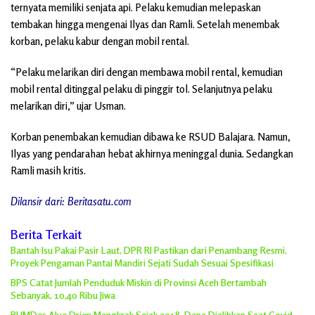
ternyata memiliki senjata api. Pelaku kemudian melepaskan
tembakan hingga mengenai Ilyas dan Ramli. Setelah menembak
korban, pelaku kabur dengan mobil rental.
“Pelaku melarikan diri dengan membawa mobil rental, kemudian
mobil rental ditinggal pelaku di pinggir tol. Selanjutnya pelaku
melarikan diri,” ujar Usman.
Korban penembakan kemudian dibawa ke RSUD Balajara. Namun,
Ilyas yang pendarahan hebat akhirnya meninggal dunia. Sedangkan
Ramli masih kritis.
Dilansir dari: Beritasatu.com
Berita Terkait
Bantah Isu Pakai Pasir Laut, DPR RI Pastikan dari Penambang Resmi,
Proyek Pengaman Pantai Mandiri Sejati Sudah Sesuai Spesifikasi
BPS Catat Jumlah Penduduk Miskin di Provinsi Aceh Bertambah
Sebanyak, 10,40 Ribu Jiwa
BUMDes Alue Drien Mangkrak Sejak 2018, Dana Dialihkan Saat Covid-