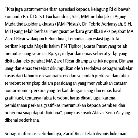
“Kita juga patut memberikan apresiasi kepada Kejagung RI di bawah
komando Prof. Dr. ST Burhanuddin, S.H, MM melalui Jaksa Agung
Muda tindak pidana khusus (JAM-Pidsus), Dr. Febrie Adriansyah, S.H,
M.H yang telah berhasil mengusut perkara gratifikasi eks pejabat MA
Zarof Ricar walaupun belum final, kemudian apresiasi juga kita
berikan kepada Majelis hakim PN Tipikor Jakarta Pusat yang telah
memutus uang sebesar Rp. 915 milyar dan emas seberat 51 kg yang
disita dari eks pejabat MA Zarof Ricar dirampas untuk negara. Dimana
uang dan emas tersebut dikumpulkan oleh terdakwa sebagai makelar
kasus dari tahun 2012 sampai 2022 dari sejumlah perkara, dan fakta
tersebut terungkap dalam persidangan yang menyebutkan catatan
nomor-nomor perkara yang terkait dengan uang dan emas hasil
gratifikasi, tentunya fakta tersebut harus diusut juga, karena
pemidanaan perkara gratifikasi merumuskan kepada pemberi dan
penerima suap dapat dipidana”, pungkas sosok Aktivis Seno Aji yang
dikenal sederhana.
Sebagai informasi sebelumnya, Zarof Ricar telah divonis hukuman