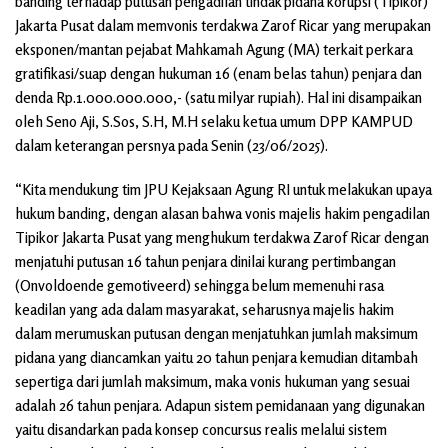
banding terhadap putusan pengadilan tindak pidana korupsi (Tipikor)
Jakarta Pusat dalam memvonis terdakwa Zarof Ricar yang merupakan
eksponen/mantan pejabat Mahkamah Agung (MA) terkait perkara
gratifikasi/suap dengan hukuman 16 (enam belas tahun) penjara dan
denda Rp.1.000.000.000,- (satu milyar rupiah). Hal ini disampaikan
oleh Seno Aji, S.Sos, S.H, M.H selaku ketua umum DPP KAMPUD
dalam keterangan persnya pada Senin (23/06/2025).
“Kita mendukung tim JPU Kejaksaan Agung RI untuk melakukan upaya
hukum banding, dengan alasan bahwa vonis majelis hakim pengadilan
Tipikor Jakarta Pusat yang menghukum terdakwa Zarof Ricar dengan
menjatuhi putusan 16 tahun penjara dinilai kurang pertimbangan
(Onvoldoende gemotiveerd) sehingga belum memenuhi rasa
keadilan yang ada dalam masyarakat, seharusnya majelis hakim
dalam merumuskan putusan dengan menjatuhkan jumlah maksimum
pidana yang diancamkan yaitu 20 tahun penjara kemudian ditambah
sepertiga dari jumlah maksimum, maka vonis hukuman yang sesuai
adalah 26 tahun penjara. Adapun sistem pemidanaan yang digunakan
yaitu disandarkan pada konsep concursus realis melalui sistem