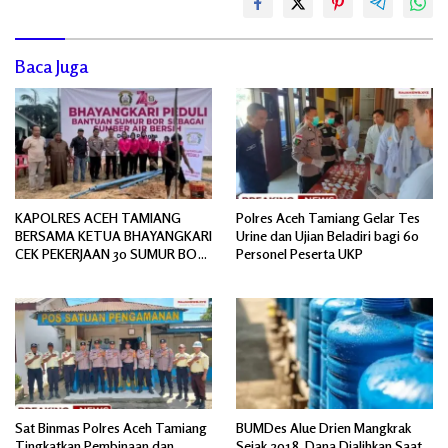
Baca Juga
KAPOLRES ACEH TAMIANG
Polres Aceh Tamiang Gelar Tes
BERSAMA KETUA BHAYANGKARI
Urine dan Ujian Beladiri bagi 60
CEK PEKERJAAN 30 SUMUR BOR
Personel Peserta UKP
BANTUAN AIR BERSIH
Sat Binmas Polres Aceh Tamiang
BUMDes Alue Drien Mangkrak
Tingkatkan Pembinaan dan
Sejak 2018, Dana Dialihkan Saat