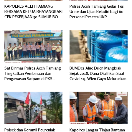
KAPOLRES ACEH TAMIANG
Polres Aceh Tamiang Gelar Tes
BERSAMA KETUA BHAYANGKARI
Urine dan Ujian Beladiri bagi 60
CEK PEKERJAAN 30 SUMUR BOR
Personel Peserta UKP
BANTUAN AIR BERSIH
Sat Binmas Polres Aceh Tamiang
BUMDes Alue Drien Mangkrak
Tingkatkan Pembinaan dan
Sejak 2018, Dana Dialihkan Saat
Pengawasan Satpam di PKS
Covid-19, Wien Gayo Meluruskan
PTPN IV Regional 6 Pulau Tiga
Polsek dan Koramil Peureulak
Kapolres Langsa Tinjau Bantuan