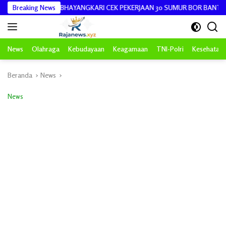
Langsung
 KETUA BHAYANGKARI CEK PEKERJAAN 30 SUMUR BOR BANTUAN AIR BE
Breaking News
ke
konten
News
Olahraga
Kebudayaan
Keagamaan
TNI-Polri
Kesehatan
Beranda
News
News