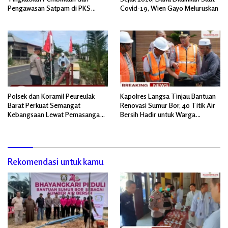
Pengawasan Satpam di PKS
Covid-19, Wien Gayo Meluruskan
PTPN IV Regional 6 Pulau Tiga
Polsek dan Koramil Peureulak
Kapolres Langsa Tinjau Bantuan
Barat Perkuat Semangat
Renovasi Sumur Bor, 40 Titik Air
Kebangsaan Lewat Pemasangan
Bersih Hadir untuk Warga
Bendera Merah Putih
Pascabanjir
Rekomendasi untuk kamu