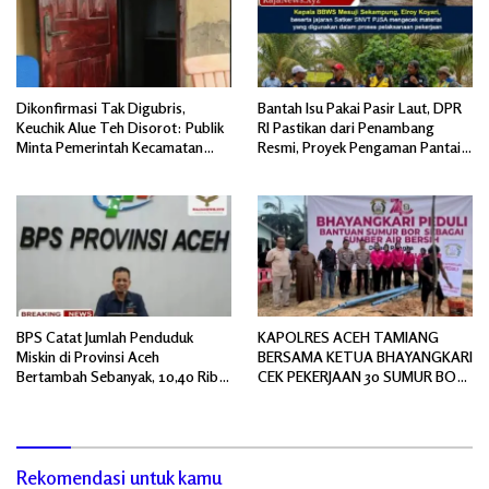
Dikonfirmasi Tak Digubris,
Bantah Isu Pakai Pasir Laut, DPR
Keuchik Alue Teh Disorot: Publik
RI Pastikan dari Penambang
Minta Pemerintah Kecamatan
Resmi, Proyek Pengaman Pantai
Bertindak, Jangan Memicu
Mandiri Sejati Sudah Sesuai
Polemik Baru.
Spesifikasi
BPS Catat Jumlah Penduduk
KAPOLRES ACEH TAMIANG
Miskin di Provinsi Aceh
BERSAMA KETUA BHAYANGKARI
Bertambah Sebanyak, 10,40 Ribu
CEK PEKERJAAN 30 SUMUR BOR
Jiwa
BANTUAN AIR BERSIH
Rekomendasi untuk kamu