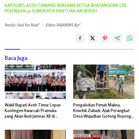
KAPOLRES ACEH TAMIANG BERSAMA KETUA BHAYANGKARI CEK
PEKERJAAN 30 SUMUR BOR BANTUAN AIR BERSIH
Penulis: Said Yan Rizal"
Editor: RAJANEWS.Xyz"
Baca Juga
Wakil Bupati Aceh Timur Lepas
Pengabdian Penuh Makna,
Kontingen Kwarcab Pramuka
Keuchik Zuliadi, Ajak Perangkat
yang Akan Ikuti Jamnas XII di
Desa Wujudkan Gotong Royong,
Cibubur Jakarta Timur
Menghiasi Pintu Gerbang Masuk.