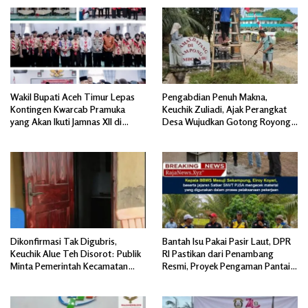
Wakil Bupati Aceh Timur Lepas
Pengabdian Penuh Makna,
Kontingen Kwarcab Pramuka
Keuchik Zuliadi, Ajak Perangkat
yang Akan Ikuti Jamnas XII di
Desa Wujudkan Gotong Royong,
Cibubur Jakarta Timur
Menghiasi Pintu Gerbang Masuk.
Dikonfirmasi Tak Digubris,
Bantah Isu Pakai Pasir Laut, DPR
Keuchik Alue Teh Disorot: Publik
RI Pastikan dari Penambang
Minta Pemerintah Kecamatan
Resmi, Proyek Pengaman Pantai
Bertindak, Jangan Memicu
Mandiri Sejati Sudah Sesuai
Polemik Baru.
Spesifikasi