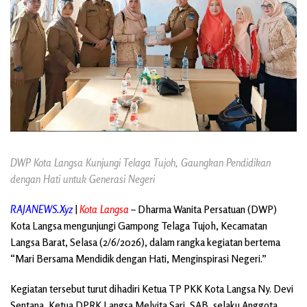
DWP Kota Langsa Kunjungi Telaga Tujoh, Gaungkan Pendidikan
dengan Hati untuk Generasi Negeri
RAJANEWS.Xyz
|
Kota Langsa
– Dharma Wanita Persatuan (DWP)
Kota Langsa mengunjungi Gampong Telaga Tujoh, Kecamatan
Langsa Barat, Selasa (2/6/2026), dalam rangka kegiatan bertema
“Mari Bersama Mendidik dengan Hati, Menginspirasi Negeri.”
Kegiatan tersebut turut dihadiri Ketua TP PKK Kota Langsa Ny. Devi
Sentana, Ketua DPRK Langsa Melvita Sari, SAB, selaku Anggota