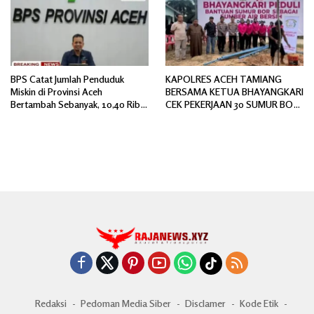
BPS Catat Jumlah Penduduk
KAPOLRES ACEH TAMIANG
Miskin di Provinsi Aceh
BERSAMA KETUA BHAYANGKARI
Bertambah Sebanyak, 10,40 Ribu
CEK PEKERJAAN 30 SUMUR BOR
Jiwa
BANTUAN AIR BERSIH
Redaksi
Pedoman Media Siber
Disclamer
Kode Etik