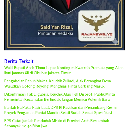
Berita Terkait
Wakil Bupati Aceh Timur Lepas Kontingen Kwarcab Pramuka yang Akan
Ikuti Jamnas XII di Cibubur Jakarta Timur
Pengabdian Penuh Makna, Keuchik Zuliadi, Ajak Perangkat Desa
Wujudkan Gotong Royong, Menghiasi Pintu Gerbang Masuk.
Dikonfirmasi Tak Digubris, Keuchik Alue Teh Disorot: Publik Minta
Pemerintah Kecamatan Bertindak, Jangan Memicu Polemik Baru.
Bantah Isu Pakai Pasir Laut, DPR RI Pastikan dari Penambang Resmi,
Proyek Pengaman Pantai Mandiri Sejati Sudah Sesuai Spesifikasi
BPS Catat Jumlah Penduduk Miskin di Provinsi Aceh Bertambah
Sebanyak, 10,40 Ribu Jiwa