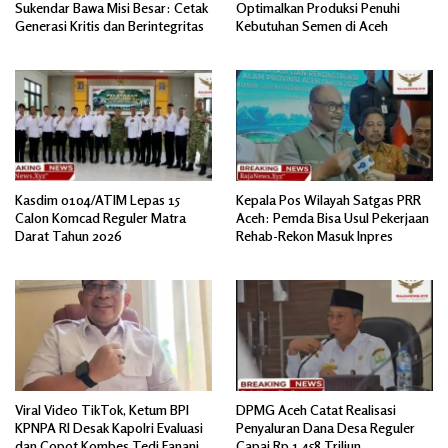
Sukendar Bawa Misi Besar: Cetak
Optimalkan Produksi Penuhi
Generasi Kritis dan Berintegritas
Kebutuhan Semen di Aceh
Kasdim 0104/ATIM Lepas 15
Kepala Pos Wilayah Satgas PRR
Calon Komcad Reguler Matra
Aceh: Pemda Bisa Usul Pekerjaan
Darat Tahun 2026
Rehab-Rekon Masuk Inpres
Viral Video TikTok, Ketum BPI
DPMG Aceh Catat Realisasi
KPNPA RI Desak Kapolri Evaluasi
Penyaluran Dana Desa Reguler
dan Copot Kombes Tedi Fanani
Capai Rp.1,458 Triliun