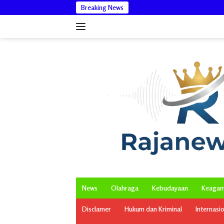
Langsung
Breaking News
Wakil Bupati Aceh Timur
ke
konten
News
Olahraga
Kebudayaan
Keaga
Disclamer
Hukum dan Kriminal
Internasi