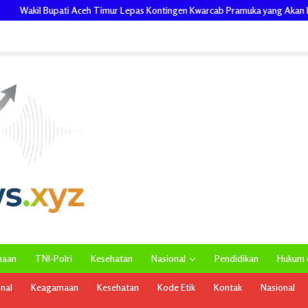
 Lepas Kontingen Kwarcab Pramuka yang Akan Ikuti Jamnas XII di Cibubur Jak
maan
TNI-Polri
Kesehatan
Nasional
Pendidikan
Hukum d
onal
Keagamaan
Kesehatan
Kode Etik
Kontak
Nasional