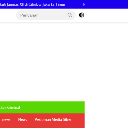
arta Timur
Pengabdian Penuh Makna, Keuchik Zuliadi, Ajak Perang
an Kriminal
news
News
Pedoman Media Siber