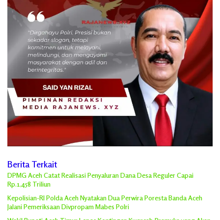
Berita Terkait
DPMG Aceh Catat Realisasi Penyaluran Dana Desa Reguler Capai
Rp.1,458 Triliun
Kepolisian-RI Polda Aceh Nyatakan Dua Perwira Poresta Banda Aceh
Jalani Pemeriksaan Divpropam Mabes Polri