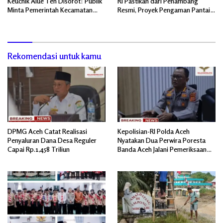
Keuchik Alue Teh Disorot: Publik
RI Pastikan dari Penambang
Minta Pemerintah Kecamatan
Resmi, Proyek Pengaman Pantai
Bertindak, Jangan Memicu
Mandiri Sejati Sudah Sesuai
Polemik Baru.
Spesifikasi
Rekomendasi untuk kamu
DPMG Aceh Catat Realisasi
Kepolisian-RI Polda Aceh
Penyaluran Dana Desa Reguler
Nyatakan Dua Perwira Poresta
Capai Rp.1,458 Triliun
Banda Aceh Jalani Pemeriksaan
Divpropam Mabes Polri