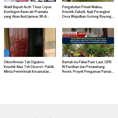
Wakil Bupati Aceh Timur Lepas
Pengabdian Penuh Makna,
Kontingen Kwarcab Pramuka
Keuchik Zuliadi, Ajak Perangkat
yang Akan Ikuti Jamnas XII di
Desa Wujudkan Gotong Royong,
Cibubur Jakarta Timur
Menghiasi Pintu Gerbang Masuk.
Dikonfirmasi Tak Digubris,
Bantah Isu Pakai Pasir Laut, DPR
Keuchik Alue Teh Disorot: Publik
RI Pastikan dari Penambang
Minta Pemerintah Kecamatan
Resmi, Proyek Pengaman Pantai
Bertindak, Jangan Memicu
Mandiri Sejati Sudah Sesuai
Polemik Baru.
Spesifikasi