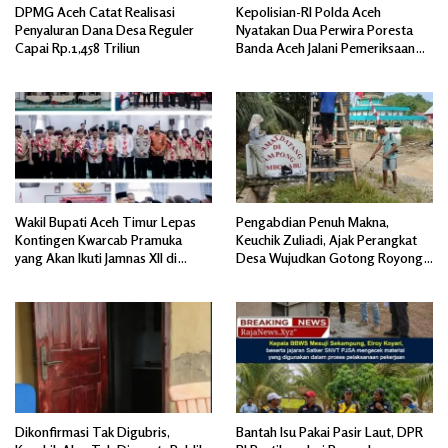
DPMG Aceh Catat Realisasi
Kepolisian-RI Polda Aceh
Penyaluran Dana Desa Reguler
Nyatakan Dua Perwira Poresta
Capai Rp.1,458 Triliun
Banda Aceh Jalani Pemeriksaan
Divpropam Mabes Polri
Wakil Bupati Aceh Timur Lepas
Pengabdian Penuh Makna,
Kontingen Kwarcab Pramuka
Keuchik Zuliadi, Ajak Perangkat
yang Akan Ikuti Jamnas XII di
Desa Wujudkan Gotong Royong,
Cibubur Jakarta Timur
Menghiasi Pintu Gerbang Masuk.
Dikonfirmasi Tak Digubris,
Bantah Isu Pakai Pasir Laut, DPR