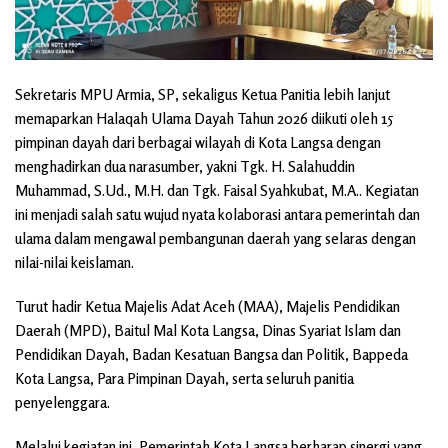
Sekretaris MPU Armia, SP, sekaligus Ketua Panitia lebih lanjut
memaparkan Halaqah Ulama Dayah Tahun 2026 diikuti oleh 15
pimpinan dayah dari berbagai wilayah di Kota Langsa dengan
menghadirkan dua narasumber, yakni Tgk. H. Salahuddin
Muhammad, S.Ud., M.H. dan Tgk. Faisal Syahkubat, M.A.. Kegiatan
ini menjadi salah satu wujud nyata kolaborasi antara pemerintah dan
ulama dalam mengawal pembangunan daerah yang selaras dengan
nilai-nilai keislaman.
Turut hadir Ketua Majelis Adat Aceh (MAA), Majelis Pendidikan
Daerah (MPD), Baitul Mal Kota Langsa, Dinas Syariat Islam dan
Pendidikan Dayah, Badan Kesatuan Bangsa dan Politik, Bappeda
Kota Langsa, Para Pimpinan Dayah, serta seluruh panitia
penyelenggara.
Melalui kegiatan ini, Pemerintah Kota Langsa berharap sinergi yang