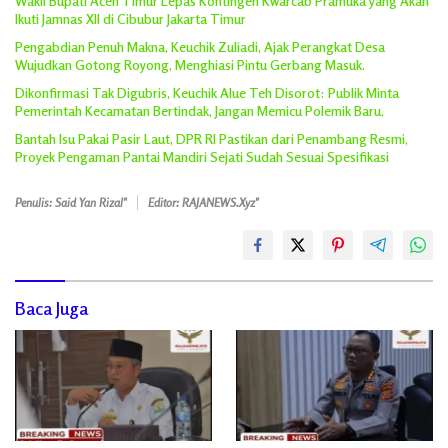
Wakil Bupati Aceh Timur Lepas Kontingen Kwarcab Pramuka yang Akan
Ikuti Jamnas XII di Cibubur Jakarta Timur
Pengabdian Penuh Makna, Keuchik Zuliadi, Ajak Perangkat Desa
Wujudkan Gotong Royong, Menghiasi Pintu Gerbang Masuk.
Dikonfirmasi Tak Digubris, Keuchik Alue Teh Disorot: Publik Minta
Pemerintah Kecamatan Bertindak, Jangan Memicu Polemik Baru.
Bantah Isu Pakai Pasir Laut, DPR RI Pastikan dari Penambang Resmi,
Proyek Pengaman Pantai Mandiri Sejati Sudah Sesuai Spesifikasi
Penulis: Said Yan Rizal"
Editor: RAJANEWS.Xyz"
Baca Juga