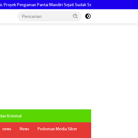
andiri Sejati Sudah Sesuai Spesifikasi
BPS Catat Jumlah Penduduk 
an Kriminal
news
News
Pedoman Media Siber