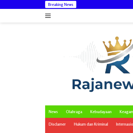
Langsung
Breaking News
Bantah Isu Pakai
ke
konten
News
Olahraga
Kebudayaan
Keaga
Disclamer
Hukum dan Kriminal
Internasi