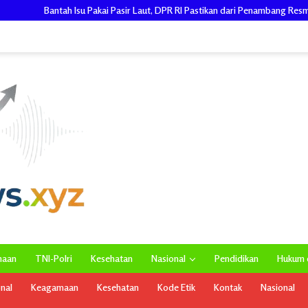
 Pasir Laut, DPR RI Pastikan dari Penambang Resmi, Proyek Pengaman Pantai M
maan
TNI-Polri
Kesehatan
Nasional
Pendidikan
Hukum d
onal
Keagamaan
Kesehatan
Kode Etik
Kontak
Nasional