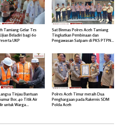
eh Tamiang Gelar Tes
Sat Binmas Polres Aceh Tamiang
Ujian Beladiri bagi 60
Tingkatkan Pembinaan dan
Peserta UKP
Pengawasan Satpam di PKS PTPN
IV Regional 6 Pulau Tiga
Langsa Tinjau Bantuan
Polres Aceh Timur meraih Dua
umur Bor, 40 Titik Air
Penghargaan pada Rakernis SDM
dir untuk Warga
Polda Aceh
ir