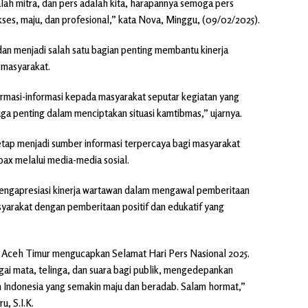
alah mitra, dan pers adalah kita, harapannya semoga pers
ukses, maju, dan profesional,” kata Nova, Minggu, (09/02/2025).
dan menjadi salah satu bagian penting membantu kinerja
 masyarakat.
rmasi-informasi kepada masyarakat seputar kegiatan yang
uga penting dalam menciptakan situasi kamtibmas,” ujarnya.
tap menjadi sumber informasi terpercaya bagi masyarakat
oax melalui media-media sosial.
mengapresiasi kinerja wartawan dalam mengawal pemberitaan
arakat dengan pemberitaan positif dan edukatif yang
es Aceh Timur mengucapkan Selamat Hari Pers Nasional 2025.
ai mata, telinga, dan suara bagi publik, mengedepankan
n Indonesia yang semakin maju dan beradab. Salam hormat,”
, S.I.K.