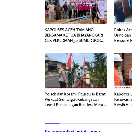
KAPOLRES ACEH TAMIANG
Polres Ac
BERSAMA KETUA BHAYANGKARI
Urine dan 
CEK PEKERJAAN 30 SUMUR BOR
Personel 
BANTUAN AIR BERSIH
Polsek dan Koramil Peureulak Barat
Kapolres 
Perkuat Semangat Kebangsaan
Renovasi S
Lewat Pemasangan Bendera Merah
Bersih Ha
Putih
Pascabanj
Rekomendasi untuk kamu