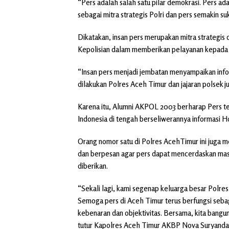
“Pers adalah salah satu pilar demokrasi. Pers ad
sebagai mitra strategis Polri dan pers semakin s
Dikatakan, insan pers merupakan mitra strategis 
Kepolisian dalam memberikan pelayanan kepada
“Insan pers menjadi jembatan menyampaikan info
dilakukan Polres Aceh Timur dan jajaran polsek j
Karena itu, Alumni AKPOL 2003 berharap Pers te
Indonesia di tengah berseliwerannya informasi H
Orang nomor satu di Polres AcehTimur ini juga 
dan berpesan agar pers dapat mencerdaskan masy
diberikan.
“Sekali lagi, kami segenap keluarga besar Polr
Semoga pers di Aceh Timur terus berfungsi sebag
kebenaran dan objektivitas. Bersama, kita bangu
tutur Kapolres Aceh Timur AKBP Nova Suryandaru