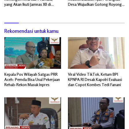
yang Akan Ikuti Jamnas XII di
Desa Wujudkan Gotong Royong,
Cibubur Jakarta Timur
Menghiasi Pintu Gerbang Masuk.
Rekomendasi untuk kamu
Kepala Pos Wilayah Satgas PRR
Viral Video TikTok, Ketum BPI
Aceh: Pemda Bisa Usul Pekerjaan
KPNPA RI Desak Kapolri Evaluasi
Rehab-Rekon Masuk Inpres
dan Copot Kombes Tedi Fanani