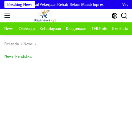
Langsung
 Bisa Usul Pekerjaan Rehab-Rekon Masuk Inpres
Breaking News
Viral Video TikTo
ke
konten
News
Olahraga
Kebudayaan
Keagamaan
TNI-Polri
Kesehatan
Beranda
News
News
,
Pendidikan