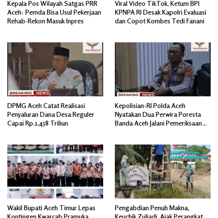
Kepala Pos Wilayah Satgas PRR
Viral Video TikTok, Ketum BPI
Aceh: Pemda Bisa Usul Pekerjaan
KPNPA RI Desak Kapolri Evaluasi
Rehab-Rekon Masuk Inpres
dan Copot Kombes Tedi Fanani
DPMG Aceh Catat Realisasi
Kepolisian-RI Polda Aceh
Penyaluran Dana Desa Reguler
Nyatakan Dua Perwira Poresta
Capai Rp.1,458 Triliun
Banda Aceh Jalani Pemeriksaan
Divpropam Mabes Polri
Wakil Bupati Aceh Timur Lepas
Pengabdian Penuh Makna,
Kontingen Kwarcab Pramuka
Keuchik Zuliadi, Ajak Perangkat