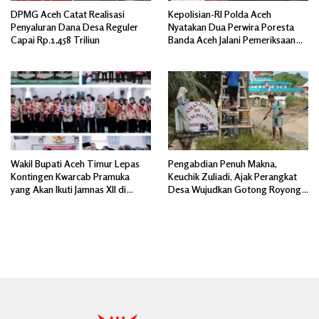
DPMG Aceh Catat Realisasi
Kepolisian-RI Polda Aceh
Penyaluran Dana Desa Reguler
Nyatakan Dua Perwira Poresta
Capai Rp.1,458 Triliun
Banda Aceh Jalani Pemeriksaan
Divpropam Mabes Polri
Wakil Bupati Aceh Timur Lepas
Pengabdian Penuh Makna,
Kontingen Kwarcab Pramuka
Keuchik Zuliadi, Ajak Perangkat
yang Akan Ikuti Jamnas XII di
Desa Wujudkan Gotong Royong,
Cibubur Jakarta Timur
Menghiasi Pintu Gerbang Masuk.