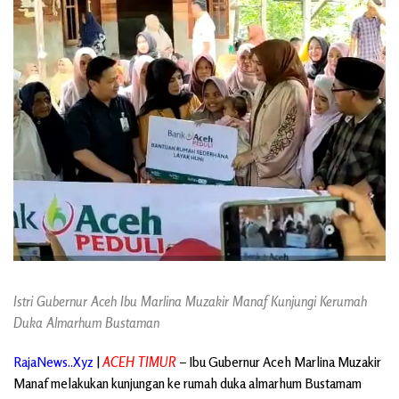
Istri Gubernur Aceh Ibu Marlina Muzakir Manaf Kunjungi Kerumah
Duka Almarhum Bustaman
RajaNews..Xyz
|
ACEH TIMUR
– Ibu Gubernur Aceh Marlina Muzakir
Manaf melakukan kunjungan ke rumah duka almarhum Bustamam