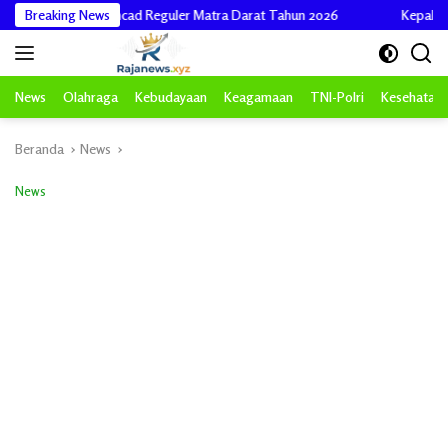
Langsung
omcad Reguler Matra Darat Tahun 2026
Breaking News
Kepala Pos Wilayah Satga
ke
konten
News
Olahraga
Kebudayaan
Keagamaan
TNI-Polri
Kesehatan
Beranda
News
News