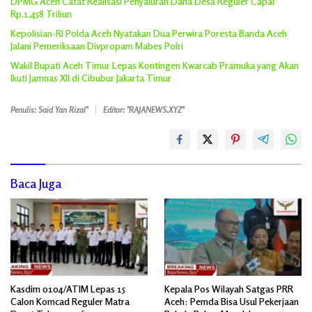
DPMG Aceh Catat Realisasi Penyaluran Dana Desa Reguler Capai
Rp.1,458 Triliun
Kepolisian-RI Polda Aceh Nyatakan Dua Perwira Poresta Banda Aceh
Jalani Pemeriksaan Divpropam Mabes Polri
Wakil Bupati Aceh Timur Lepas Kontingen Kwarcab Pramuka yang Akan
Ikuti Jamnas XII di Cibubur Jakarta Timur
Penulis: Said Yan Rizal"
Editor: "RAJANEWS.XYZ"
Baca Juga
Kasdim 0104/ATIM Lepas 15
Kepala Pos Wilayah Satgas PRR
Calon Komcad Reguler Matra
Aceh: Pemda Bisa Usul Pekerjaan