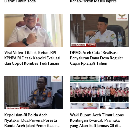
Darat Tahun 2026
Rehab-Rekon Masuk Inpres
Viral Video TikTok, Ketum BPI
DPMG Aceh Catat Realisasi
KPNPA RI Desak Kapolri Evaluasi
Penyaluran Dana Desa Reguler
dan Copot Kombes Tedi Fanani
Capai Rp.1,458 Triliun
Kepolisian-RI Polda Aceh
Wakil Bupati Aceh Timur Lepas
Nyatakan Dua Perwira Poresta
Kontingen Kwarcab Pramuka
Banda Aceh Jalani Pemeriksaan
yang Akan Ikuti Jamnas XII di
Divpropam Mabes Polri
Cibubur Jakarta Timur