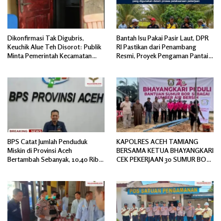
Dikonfirmasi Tak Digubris,
Bantah Isu Pakai Pasir Laut, DPR
Keuchik Alue Teh Disorot: Publik
RI Pastikan dari Penambang
Minta Pemerintah Kecamatan
Resmi, Proyek Pengaman Pantai
Bertindak, Jangan Memicu
Mandiri Sejati Sudah Sesuai
Polemik Baru.
Spesifikasi
BPS Catat Jumlah Penduduk
KAPOLRES ACEH TAMIANG
Miskin di Provinsi Aceh
BERSAMA KETUA BHAYANGKARI
Bertambah Sebanyak, 10,40 Ribu
CEK PEKERJAAN 30 SUMUR BOR
Jiwa
BANTUAN AIR BERSIH