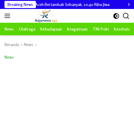
Langsung
i Provinsi Aceh Bertambah Sebanyak, 10,40 Ribu Jiwa
Breaking News
KAPOLRES A
ke
konten
News
Olahraga
Kebudayaan
Keagamaan
TNI-Polri
Kesehatan
Beranda
News
News