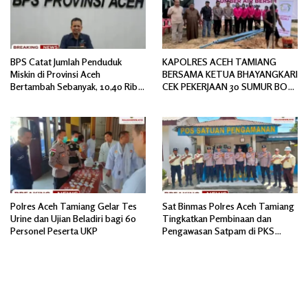
BPS Catat Jumlah Penduduk
KAPOLRES ACEH TAMIANG
Miskin di Provinsi Aceh
BERSAMA KETUA BHAYANGKARI
Bertambah Sebanyak, 10,40 Ribu
CEK PEKERJAAN 30 SUMUR BOR
Jiwa
BANTUAN AIR BERSIH
Polres Aceh Tamiang Gelar Tes
Sat Binmas Polres Aceh Tamiang
Urine dan Ujian Beladiri bagi 60
Tingkatkan Pembinaan dan
Personel Peserta UKP
Pengawasan Satpam di PKS
PTPN IV Regional 6 Pulau Tiga