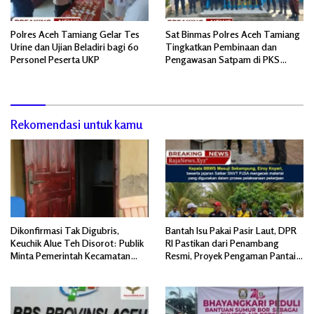
Polres Aceh Tamiang Gelar Tes
Sat Binmas Polres Aceh Tamiang
Urine dan Ujian Beladiri bagi 60
Tingkatkan Pembinaan dan
Personel Peserta UKP
Pengawasan Satpam di PKS
PTPN IV Regional 6 Pulau Tiga
Rekomendasi untuk kamu
Dikonfirmasi Tak Digubris,
Bantah Isu Pakai Pasir Laut, DPR
Keuchik Alue Teh Disorot: Publik
RI Pastikan dari Penambang
Minta Pemerintah Kecamatan
Resmi, Proyek Pengaman Pantai
Bertindak, Jangan Memicu
Mandiri Sejati Sudah Sesuai
Polemik Baru.
Spesifikasi