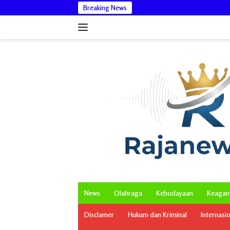
Langsung
Breaking News
Bantah
ke
konten
News
Olahraga
Kebudayaan
Keaga
Disclamer
Hukum dan Kriminal
Internasi