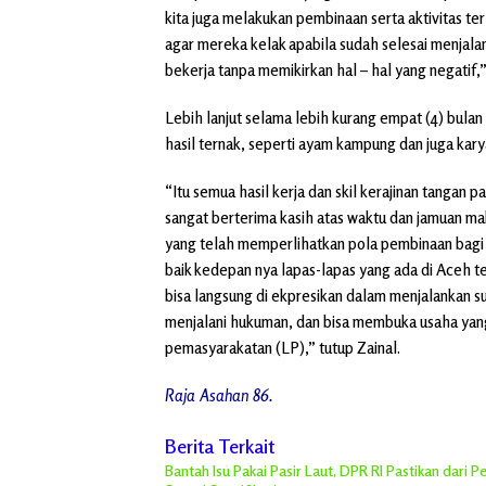
kita juga melakukan pembinaan serta aktivitas t
agar mereka kelak apabila sudah selesai menjala
bekerja tanpa memikirkan hal – hal yang negatif,”
Lebih lanjut selama lebih kurang empat (4) bulan
hasil ternak, seperti ayam kampung dan juga ka
“Itu semua hasil kerja dan skil kerajinan tangan 
sangat berterima kasih atas waktu dan jamuan mak
yang telah memperlihatkan pola pembinaan bagi 
baik kedepan nya lapas-lapas yang ada di Aceh ter
bisa langsung di ekpresikan dalam menjalankan s
menjalani hukuman, dan bisa membuka usaha yan
pemasyarakatan (LP),” tutup Zainal.
Raja Asahan 86.
Berita Terkait
Bantah Isu Pakai Pasir Laut, DPR RI Pastikan dari