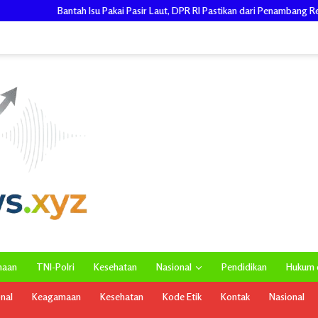
 Isu Pakai Pasir Laut, DPR RI Pastikan dari Penambang Resmi, Proyek Pengama
maan
TNI-Polri
Kesehatan
Nasional
Pendidikan
Hukum d
onal
Keagamaan
Kesehatan
Kode Etik
Kontak
Nasional