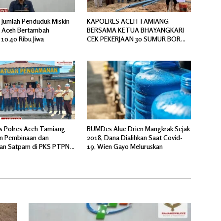
 Jumlah Penduduk Miskin
KAPOLRES ACEH TAMIANG
si Aceh Bertambah
BERSAMA KETUA BHAYANGKARI
10,40 Ribu Jiwa
CEK PEKERJAAN 30 SUMUR BOR
BANTUAN AIR BERSIH
s Polres Aceh Tamiang
BUMDes Alue Drien Mangkrak Sejak
n Pembinaan dan
2018, Dana Dialihkan Saat Covid-
an Satpam di PKS PTPN
19, Wien Gayo Meluruskan
l 6 Pulau Tiga