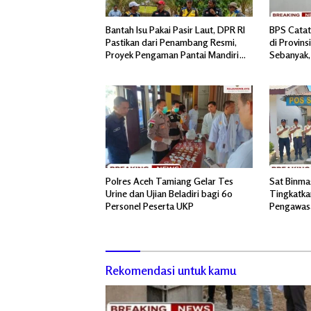
Bantah Isu Pakai Pasir Laut, DPR RI
BPS Catat
Pastikan dari Penambang Resmi,
di Provin
Proyek Pengaman Pantai Mandiri
Sebanyak, 
Sejati Sudah Sesuai Spesifikasi
Polres Aceh Tamiang Gelar Tes
Sat Binma
Urine dan Ujian Beladiri bagi 60
Tingkatka
Personel Peserta UKP
Pengawas
IV Regiona
Rekomendasi untuk kamu