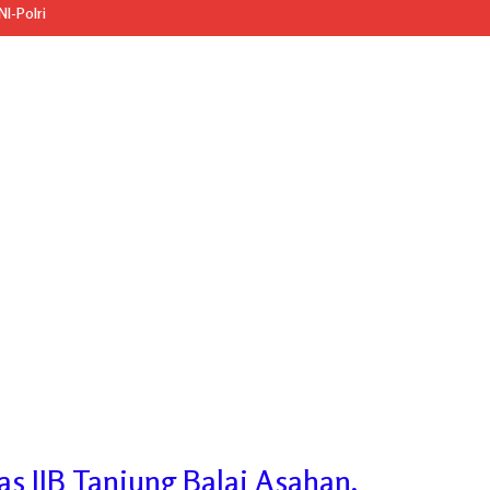
I-Polri
las IIB Tanjung Balai Asahan,