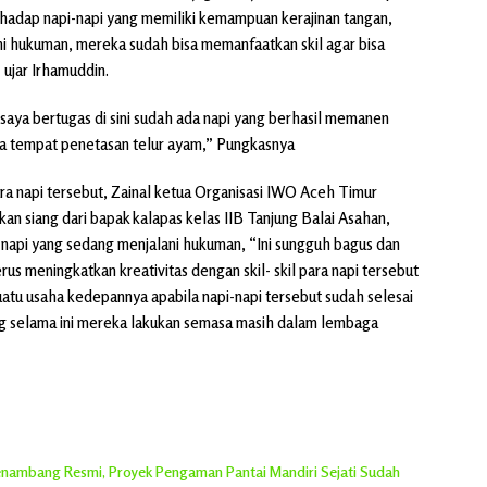
erhadap napi-napi yang memiliki kemampuan kerajinan tangan,
ni hukuman, mereka sudah bisa memanfaatkan skil agar bisa
 ujar Irhamuddin.
 saya bertugas di sini sudah ada napi yang berhasil memanen
rya tempat penetasan telur ayam,” Pungkasnya
para napi tersebut, Zainal ketua Organisasi IWO Aceh Timur
an siang dari bapak kalapas kelas IIB Tanjung Balai Asahan,
napi yang sedang menjalani hukuman, “Ini sungguh bagus dan
us meningkatkan kreativitas dengan skil- skil para napi tersebut
uatu usaha kedepannya apabila napi-napi tersebut sudah selesai
g selama ini mereka lakukan semasa masih dalam lembaga
 Penambang Resmi, Proyek Pengaman Pantai Mandiri Sejati Sudah