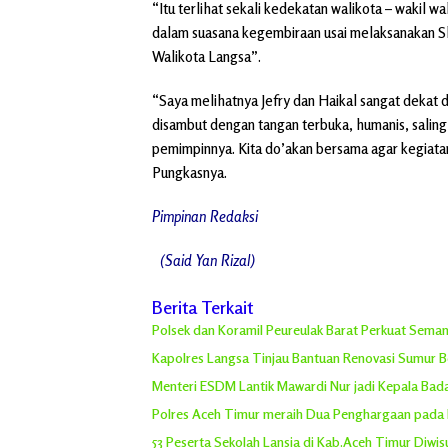
“Itu terlihat sekali kedekatan walikota – wakil 
dalam suasana kegembiraan usai melaksanakan Sh
Walikota Langsa”.
“Saya melihatnya Jefry dan Haikal sangat dekat
disambut dengan tangan terbuka, humanis, salin
pemimpinnya. Kita do’akan bersama agar kegiatan 
Pungkasnya.
Pimpinan Redaksi
(Said Yan Rizal)
Berita Terkait
Polsek dan Koramil Peureulak Barat Perkuat Sem
Kapolres Langsa Tinjau Bantuan Renovasi Sumur Bor
Menteri ESDM Lantik Mawardi Nur jadi Kepala Ba
Polres Aceh Timur meraih Dua Penghargaan pada
53 Peserta Sekolah Lansia di Kab.Aceh Timur Diwi