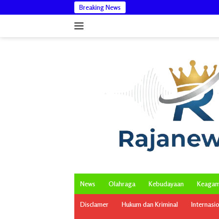
Langsung
Breaking News
ke
konten
News
Olahraga
Kebudayaan
Keaga
Disclamer
Hukum dan Kriminal
Internasi