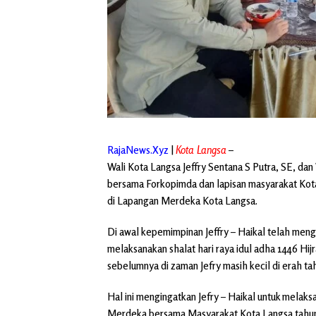
RajaNews.Xyz
|
Kota Langsa
–
Wali Kota Langsa Jeffry Sentana S Putra, SE, da
bersama Forkopimda dan lapisan masyarakat Kota
di Lapangan Merdeka Kota Langsa.
Di awal kepemimpinan Jeffry – Haikal telah mengu
melaksanakan shalat hari raya idul adha 1446 Hij
sebelumnya di zaman Jefry masih kecil di erah ta
Hal ini mengingatkan Jefry – Haikal untuk melaks
Merdeka bersama Masyarakat Kota Langsa tahun 