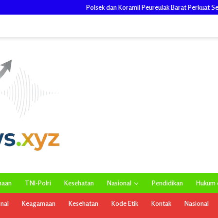
Polsek dan Koramil Peureulak Barat Perkuat Semangat Kebangs
maan
TNI-Polri
Kesehatan
Nasional
Pendidikan
Hukum d
onal
Keagamaan
Kesehatan
Kode Etik
Kontak
Nasional