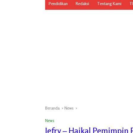
Pendidikan
Redaksi
Tentang Kami
TN
Beranda
News
News
Jefry – Haikal Pemimpin P