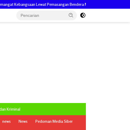
aan Lewat Pemasangan Bendera Merah Putih
Kapolres Langsa Tinjau
an Kriminal
news
News
Pedoman Media Siber