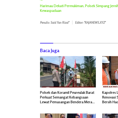
Harimau Dekati Permukiman, Polsek Simpang Jern
Kewaspadaan
Penulis: Said Yan Rizal"
Editor: "RAJANEWS.XYZ"
Baca Juga
Polsek dan Koramil Peureulak Barat
Kapolres 
Perkuat Semangat Kebangsaan
Renovasi S
Lewat Pemasangan Bendera Merah
Bersih Ha
Putih
Pascabanj