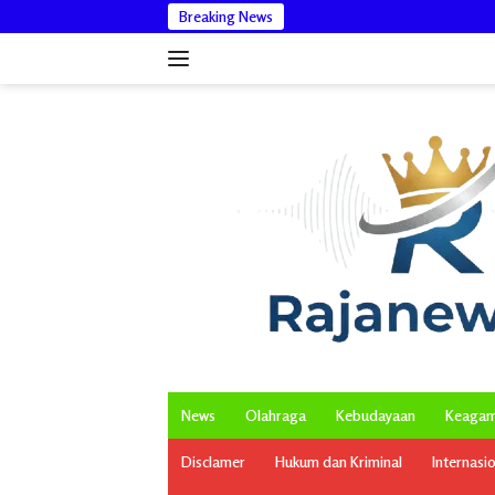
Langsung
Breaking News
ke
konten
News
Olahraga
Kebudayaan
Keaga
Disclamer
Hukum dan Kriminal
Internasi