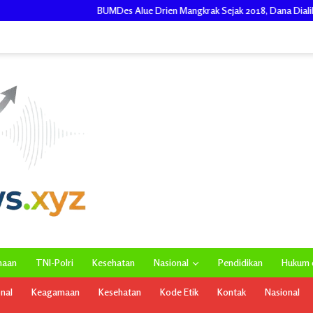
BUMDes Alue Drien Mangkrak Sejak 2018, Dana Dialihkan Saat Covid-19, 
maan
TNI-Polri
Kesehatan
Nasional
Pendidikan
Hukum d
onal
Keagamaan
Kesehatan
Kode Etik
Kontak
Nasional