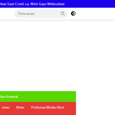
Wien Gayo Meluruskan
Polsek dan Koramil Peureulak Barat Perku
an Kriminal
news
News
Pedoman Media Siber