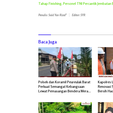
Tahap Finishing, Personel TNI Percantik Jembatan
Penulis: Said Yan Rizal"
Editor: SYR
Baca Juga
Polsek dan Koramil Peureulak Barat
Kapolres 
Perkuat Semangat Kebangsaan
Renovasi S
Lewat Pemasangan Bendera Merah
Bersih Ha
Putih
Pascabanj