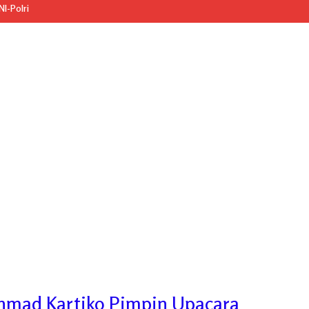
I-Polri
chmad Kartiko Pimpin Upacara