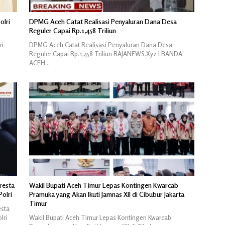
olri
DPMG Aceh Catat Realisasi Penyaluran Dana Desa
Reguler Capai Rp.1,458 Triliun
ri
DPMG Aceh Catat Realisasi Penyaluran Dana Desa
Reguler Capai Rp.1,458 Triliun RAJANEWS.Xyz I BANDA
ACEH…
resta
Wakil Bupati Aceh Timur Lepas Kontingen Kwarcab
olri
Pramuka yang Akan Ikuti Jamnas XII di Cibubur Jakarta
Timur
esta
lri
Wakil Bupati Aceh Timur Lepas Kontingen Kwarcab