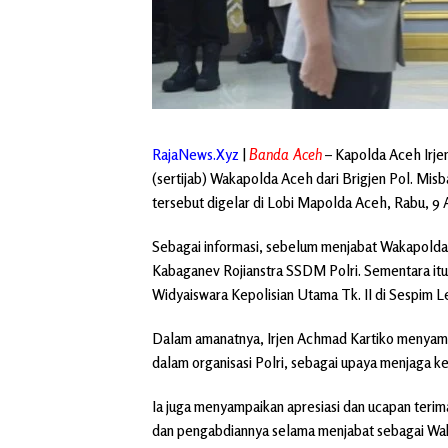
RajaNews.Xyz
|
Banda Aceh
– Kapolda Aceh Irje
(sertijab) Wakapolda Aceh dari Brigjen Pol. Mis
tersebut digelar di Lobi Mapolda Aceh, Rabu, 9 A
Sebagai informasi, sebelum menjabat Wakapolda
Kabaganev Rojianstra SSDM Polri. Sementara itu,
Widyaiswara Kepolisian Utama Tk. II di Sespim Le
Dalam amanatnya, Irjen Achmad Kartiko menyamp
dalam organisasi Polri, sebagai upaya menjaga ke
Ia juga menyampaikan apresiasi dan ucapan terim
dan pengabdiannya selama menjabat sebagai Wa