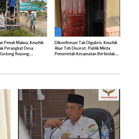
n Penuh Makna, Keuchik
Dikonfirmasi Tak Digubris, Keuchik
jak Perangkat Desa
Alue Teh Disorot: Publik Minta
 Gotong Royong,
Pemerintah Kecamatan Bertindak,
 Pintu Gerbang Masuk.
Jangan Memicu Polemik Baru.