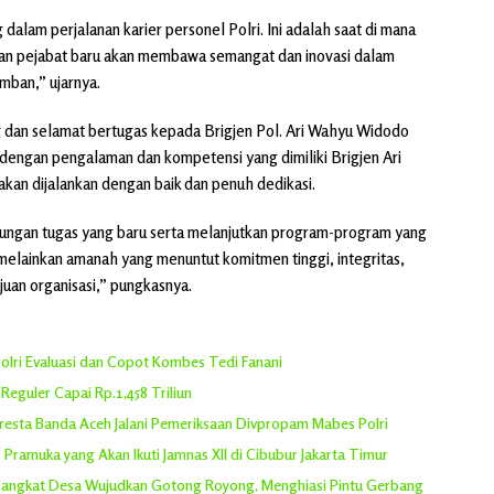
alam perjalanan karier personel Polri. Ini adalah saat di mana
an pejabat baru akan membawa semangat dan inovasi dalam
mban,” ujarnya.
dan selamat bertugas kepada Brigjen Pol. Ari Wahyu Widodo
dengan pengalaman dan kompetensi yang dimiliki Brigjen Ari
kan dijalankan dengan baik dan penuh dedikasi.
ungan tugas yang baru serta melanjutkan program-program yang
, melainkan amanah yang menuntut komitmen tinggi, integritas,
uan organisasi,” pungkasnya.
olri Evaluasi dan Copot Kombes Tedi Fanani
eguler Capai Rp.1,458 Triliun
oresta Banda Aceh Jalani Pemeriksaan Divpropam Mabes Polri
Pramuka yang Akan Ikuti Jamnas XII di Cibubur Jakarta Timur
erangkat Desa Wujudkan Gotong Royong, Menghiasi Pintu Gerbang