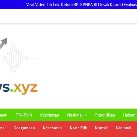
l Video TikTok, Ketum BPI KPNPA RI Desak Kapolri Evaluasi dan Copot Kombe
maan
TNI-Polri
Kesehatan
Nasional
Pendidikan
Hukum d
onal
Keagamaan
Kesehatan
Kode Etik
Kontak
Nasional