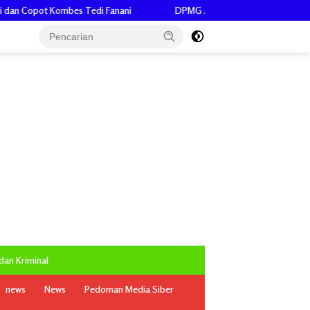
s Tedi Fanani
DPMG Aceh Catat Realisasi Penyaluran Dana Desa Reg
an Kriminal
news
News
Pedoman Media Siber