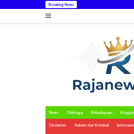
Langsung
Breaking News
Vira
ke
konten
News
Olahraga
Kebudayaan
Keaga
Disclamer
Hukum dan Kriminal
Internasi