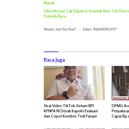
Masuk.
Dikonfirmasi Tak Digubris, Keuchik Alue Teh Diso
Polemik Baru.
Penulis: Said Yan Rizal"
Editor: "RAJANEWS.XYZ"
Baca Juga
Viral Video TikTok, Ketum BPI
DPMG Aceh
KPNPA RI Desak Kapolri Evaluasi
Penyalura
dan Copot Kombes Tedi Fanani
Capai Rp.1