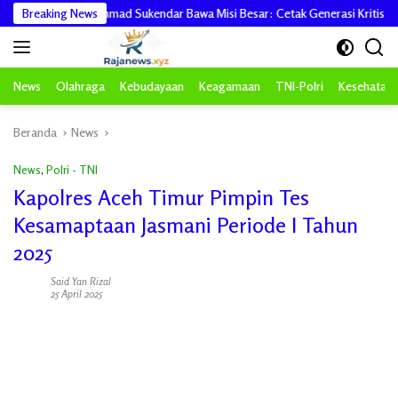
Langsung
NAS, TB Rahmad Sukendar Bawa Misi Besar: Cetak Generasi Kritis dan Berinteg
Breaking News
ke
konten
News
Olahraga
Kebudayaan
Keagamaan
TNI-Polri
Kesehatan
Beranda
News
News
,
Polri - TNI
Kapolres Aceh Timur Pimpin Tes
Kesamaptaan Jasmani Periode I Tahun
2025
Said Yan Rizal
25 April 2025