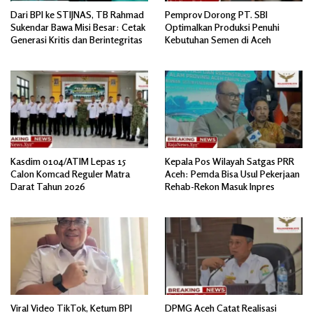
Dari BPI ke STIJNAS, TB Rahmad
Pemprov Dorong PT. SBI
Sukendar Bawa Misi Besar: Cetak
Optimalkan Produksi Penuhi
Generasi Kritis dan Berintegritas
Kebutuhan Semen di Aceh
Kasdim 0104/ATIM Lepas 15
Kepala Pos Wilayah Satgas PRR
Calon Komcad Reguler Matra
Aceh: Pemda Bisa Usul Pekerjaan
Darat Tahun 2026
Rehab-Rekon Masuk Inpres
Viral Video TikTok, Ketum BPI
DPMG Aceh Catat Realisasi