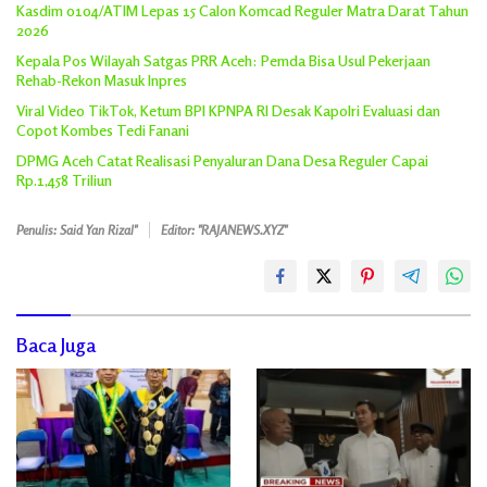
Kasdim 0104/ATIM Lepas 15 Calon Komcad Reguler Matra Darat Tahun
2026
Kepala Pos Wilayah Satgas PRR Aceh: Pemda Bisa Usul Pekerjaan
Rehab-Rekon Masuk Inpres
Viral Video TikTok, Ketum BPI KPNPA RI Desak Kapolri Evaluasi dan
Copot Kombes Tedi Fanani
DPMG Aceh Catat Realisasi Penyaluran Dana Desa Reguler Capai
Rp.1,458 Triliun
Penulis: Said Yan Rizal"
Editor: "RAJANEWS.XYZ"
Baca Juga