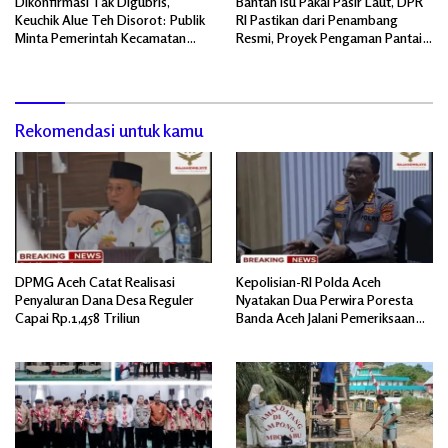
Dikonfirmasi Tak Digubris,
Bantah Isu Pakai Pasir Laut, DPR
Keuchik Alue Teh Disorot: Publik
RI Pastikan dari Penambang
Minta Pemerintah Kecamatan
Resmi, Proyek Pengaman Pantai
Bertindak, Jangan Memicu
Mandiri Sejati Sudah Sesuai
Polemik Baru.
Spesifikasi
Rekomendasi untuk kamu
DPMG Aceh Catat Realisasi
Kepolisian-RI Polda Aceh
Penyaluran Dana Desa Reguler
Nyatakan Dua Perwira Poresta
Capai Rp.1,458 Triliun
Banda Aceh Jalani Pemeriksaan
Divpropam Mabes Polri