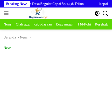
Langsung
luran Dana Desa Reguler Capai Rp.1,458 Triliun
Breaking News
Kepolisian-RI Pol
ke
konten
News
Olahraga
Kebudayaan
Keagamaan
TNI-Polri
Kesehatan
Beranda
News
News