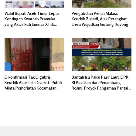
Wakil Bupati Aceh Timur Lepas
Pengabdian Penuh Makna,
Kontingen Kwarcab Pramuka
Keuchik Zuliadi, Ajak Perangkat
yang Akan Ikuti Jamnas XII di
Desa Wujudkan Gotong Royong,
Cibubur Jakarta Timur
Menghiasi Pintu Gerbang Masuk.
Dikonfirmasi Tak Digubris,
Bantah Isu Pakai Pasir Laut, DPR
Keuchik Alue Teh Disorot: Publik
RI Pastikan dari Penambang
Minta Pemerintah Kecamatan
Resmi, Proyek Pengaman Pantai
Bertindak, Jangan Memicu
Mandiri Sejati Sudah Sesuai
Polemik Baru.
Spesifikasi