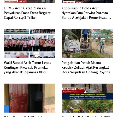
DPMG Aceh Catat Realisasi
Kepolisian-RI Polda Aceh
Penyaluran Dana Desa Reguler
Nyatakan Dua Perwira Poresta
Capai Rp.1,458 Triliun
Banda Aceh Jalani Pemeriksaan
Divpropam Mabes Polri
Wakil Bupati Aceh Timur Lepas
Pengabdian Penuh Makna,
Kontingen Kwarcab Pramuka
Keuchik Zuliadi, Ajak Perangkat
yang Akan Ikuti Jamnas XII di
Desa Wujudkan Gotong Royong,
Cibubur Jakarta Timur
Menghiasi Pintu Gerbang Masuk.