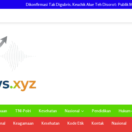
asi Tak Digubris, Keuchik Alue Teh Disorot: Publik Minta Pemerintah Kecama
maan
TNI-Polri
Kesehatan
Nasional
Pendidikan
Hukum d
onal
Keagamaan
Kesehatan
Kode Etik
Kontak
Nasional