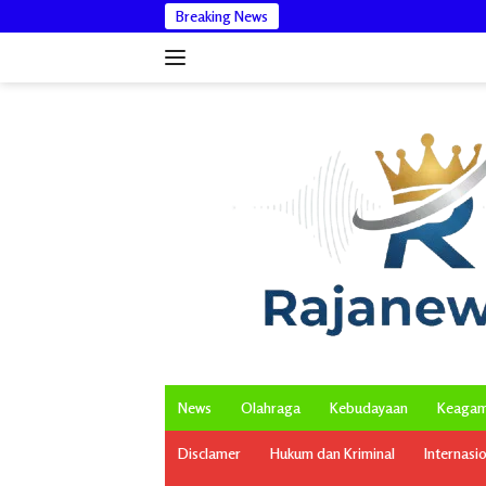
Langsung
Breaking News
Dikonfirm
ke
konten
News
Olahraga
Kebudayaan
Keaga
Disclamer
Hukum dan Kriminal
Internasi