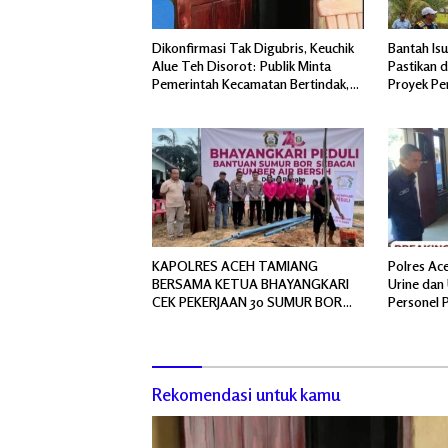
Dikonfirmasi Tak Digubris, Keuchik
Bantah Isu
Alue Teh Disorot: Publik Minta
Pastikan 
Pemerintah Kecamatan Bertindak,
Proyek Pe
Jangan Memicu Polemik Baru.
Sejati Sud
KAPOLRES ACEH TAMIANG
Polres Ac
BERSAMA KETUA BHAYANGKARI
Urine dan 
CEK PEKERJAAN 30 SUMUR BOR
Personel 
BANTUAN AIR BERSIH
Rekomendasi untuk kamu