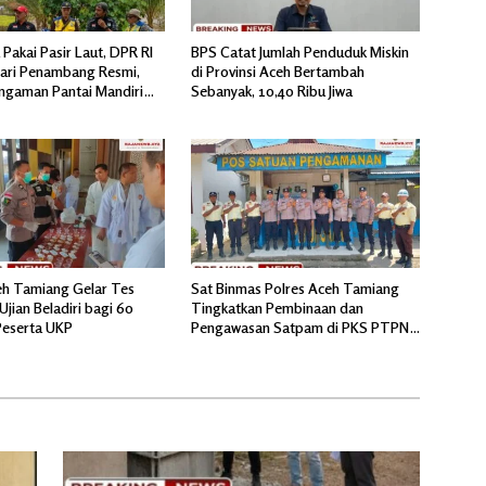
 Pakai Pasir Laut, DPR RI
BPS Catat Jumlah Penduduk Miskin
dari Penambang Resmi,
di Provinsi Aceh Bertambah
ngaman Pantai Mandiri
Sebanyak, 10,40 Ribu Jiwa
ah Sesuai Spesifikasi
eh Tamiang Gelar Tes
Sat Binmas Polres Aceh Tamiang
Ujian Beladiri bagi 60
Tingkatkan Pembinaan dan
Peserta UKP
Pengawasan Satpam di PKS PTPN
IV Regional 6 Pulau Tiga