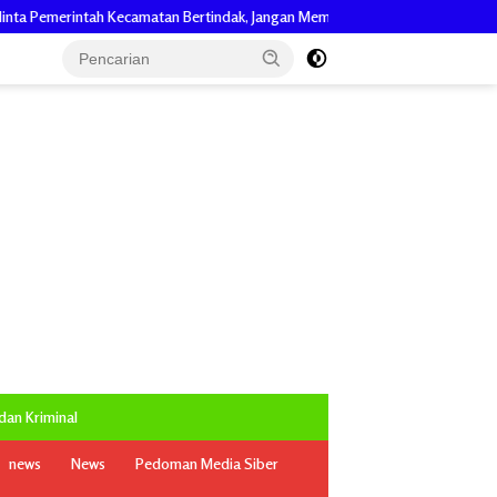
tan Bertindak, Jangan Memicu Polemik Baru.
Bantah Isu Pakai Pasir
an Kriminal
news
News
Pedoman Media Siber