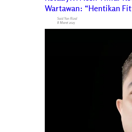
Wartawan: “Hentikan Fit
Said Yan Rizal
8 Maret 2025