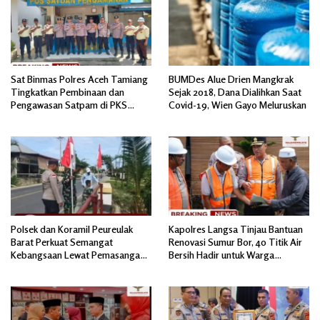
Sat Binmas Polres Aceh Tamiang
BUMDes Alue Drien Mangkrak
Tingkatkan Pembinaan dan
Sejak 2018, Dana Dialihkan Saat
Pengawasan Satpam di PKS
Covid-19, Wien Gayo Meluruskan
PTPN IV Regional 6 Pulau Tiga
Polsek dan Koramil Peureulak
Kapolres Langsa Tinjau Bantuan
Barat Perkuat Semangat
Renovasi Sumur Bor, 40 Titik Air
Kebangsaan Lewat Pemasangan
Bersih Hadir untuk Warga
Bendera Merah Putih
Pascabanjir