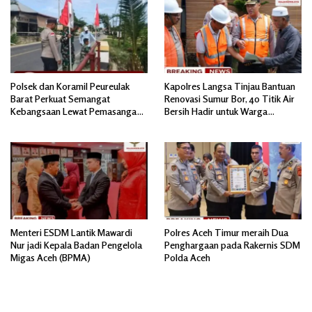
Polsek dan Koramil Peureulak
Kapolres Langsa Tinjau Bantuan
Barat Perkuat Semangat
Renovasi Sumur Bor, 40 Titik Air
Kebangsaan Lewat Pemasangan
Bersih Hadir untuk Warga
Bendera Merah Putih
Pascabanjir
Menteri ESDM Lantik Mawardi
Polres Aceh Timur meraih Dua
Nur jadi Kepala Badan Pengelola
Penghargaan pada Rakernis SDM
Migas Aceh (BPMA)
Polda Aceh