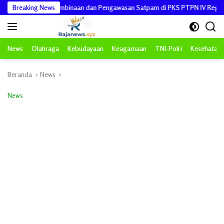
Langsung
ingkatkan Pembinaan dan Pengawasan Satpam di PKS PTPN IV Regional 6 Pu
Breaking News
ke
konten
News
Olahraga
Kebudayaan
Keagamaan
TNI-Polri
Kesehatan
Beranda
News
News