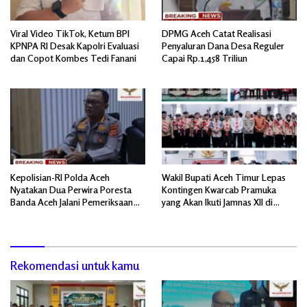
Viral Video TikTok, Ketum BPI
DPMG Aceh Catat Realisasi
KPNPA RI Desak Kapolri Evaluasi
Penyaluran Dana Desa Reguler
dan Copot Kombes Tedi Fanani
Capai Rp.1,458 Triliun
Kepolisian-RI Polda Aceh
Wakil Bupati Aceh Timur Lepas
Nyatakan Dua Perwira Poresta
Kontingen Kwarcab Pramuka
Banda Aceh Jalani Pemeriksaan
yang Akan Ikuti Jamnas XII di
Divpropam Mabes Polri
Cibubur Jakarta Timur
Rekomendasi untuk kamu