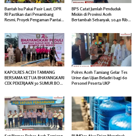
Bantah Isu Pakai Pasir Laut, DPR
BPS Catat Jumlah Penduduk
RI Pastikan dari Penambang
Miskin di Provinsi Aceh
Resmi, Proyek Pengaman Pantai
Bertambah Sebanyak, 10,40 Ribu
Mandiri Sejati Sudah Sesuai
Jiwa
Spesifikasi
KAPOLRES ACEH TAMIANG
Polres Aceh Tamiang Gelar Tes
BERSAMA KETUA BHAYANGKARI
Urine dan Ujian Beladiri bagi 60
CEK PEKERJAAN 30 SUMUR BOR
Personel Peserta UKP
BANTUAN AIR BERSIH
Sat Binmas Polres Aceh Tamiang
BUMDes Alue Drien Mangkrak