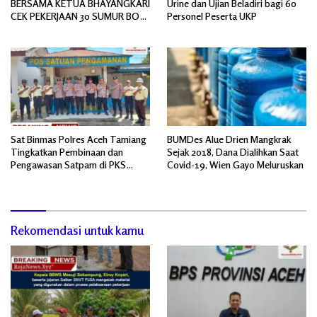
BERSAMA KETUA BHAYANGKARI
Urine dan Ujian Beladiri bagi 60
CEK PEKERJAAN 30 SUMUR BOR
Personel Peserta UKP
BANTUAN AIR BERSIH
Sat Binmas Polres Aceh Tamiang
BUMDes Alue Drien Mangkrak
Tingkatkan Pembinaan dan
Sejak 2018, Dana Dialihkan Saat
Pengawasan Satpam di PKS
Covid-19, Wien Gayo Meluruskan
PTPN IV Regional 6 Pulau Tiga
Rekomendasi untuk kamu