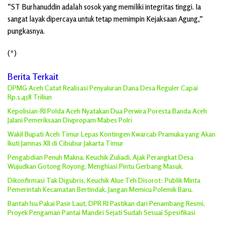
“ST Burhanuddin adalah sosok yang memiliki integritas tinggi. Ia
sangat layak dipercaya untuk tetap memimpin Kejaksaan Agung,”
pungkasnya.
(*)
Berita Terkait
DPMG Aceh Catat Realisasi Penyaluran Dana Desa Reguler Capai
Rp.1,458 Triliun
Kepolisian-RI Polda Aceh Nyatakan Dua Perwira Poresta Banda Aceh
Jalani Pemeriksaan Divpropam Mabes Polri
Wakil Bupati Aceh Timur Lepas Kontingen Kwarcab Pramuka yang Akan
Ikuti Jamnas XII di Cibubur Jakarta Timur
Pengabdian Penuh Makna, Keuchik Zuliadi, Ajak Perangkat Desa
Wujudkan Gotong Royong, Menghiasi Pintu Gerbang Masuk.
Dikonfirmasi Tak Digubris, Keuchik Alue Teh Disorot: Publik Minta
Pemerintah Kecamatan Bertindak, Jangan Memicu Polemik Baru.
Bantah Isu Pakai Pasir Laut, DPR RI Pastikan dari Penambang Resmi,
Proyek Pengaman Pantai Mandiri Sejati Sudah Sesuai Spesifikasi