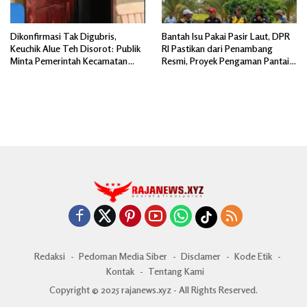
Dikonfirmasi Tak Digubris,
Bantah Isu Pakai Pasir Laut, DPR
Keuchik Alue Teh Disorot: Publik
RI Pastikan dari Penambang
Minta Pemerintah Kecamatan
Resmi, Proyek Pengaman Pantai
Bertindak, Jangan Memicu
Mandiri Sejati Sudah Sesuai
Polemik Baru.
Spesifikasi
Redaksi
Pedoman Media Siber
Disclamer
Kode Etik
Kontak
Tentang Kami
Copyright © 2025 rajanews.xyz - All Rights Reserved.