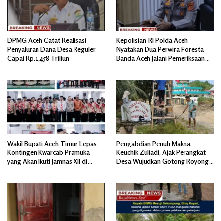
DPMG Aceh Catat Realisasi
Kepolisian-RI Polda Aceh
Penyaluran Dana Desa Reguler
Nyatakan Dua Perwira Poresta
Capai Rp.1,458 Triliun
Banda Aceh Jalani Pemeriksaan
Divpropam Mabes Polri
Wakil Bupati Aceh Timur Lepas
Pengabdian Penuh Makna,
Kontingen Kwarcab Pramuka
Keuchik Zuliadi, Ajak Perangkat
yang Akan Ikuti Jamnas XII di
Desa Wujudkan Gotong Royong,
Cibubur Jakarta Timur
Menghiasi Pintu Gerbang Masuk.