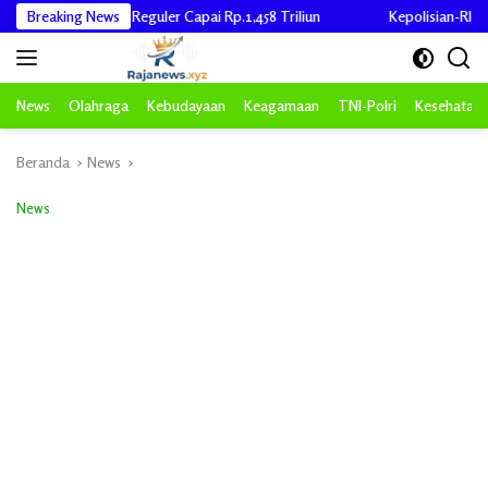
Langsung
ana Desa Reguler Capai Rp.1,458 Triliun
Breaking News
Kepolisian-RI Polda Aceh
ke
konten
News
Olahraga
Kebudayaan
Keagamaan
TNI-Polri
Kesehatan
Beranda
News
News