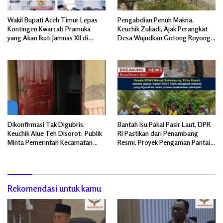
Wakil Bupati Aceh Timur Lepas
Pengabdian Penuh Makna,
Kontingen Kwarcab Pramuka
Keuchik Zuliadi, Ajak Perangkat
yang Akan Ikuti Jamnas XII di
Desa Wujudkan Gotong Royong,
Cibubur Jakarta Timur
Menghiasi Pintu Gerbang Masuk.
Dikonfirmasi Tak Digubris,
Bantah Isu Pakai Pasir Laut, DPR
Keuchik Alue Teh Disorot: Publik
RI Pastikan dari Penambang
Minta Pemerintah Kecamatan
Resmi, Proyek Pengaman Pantai
Bertindak, Jangan Memicu
Mandiri Sejati Sudah Sesuai
Polemik Baru.
Spesifikasi
Rekomendasi untuk kamu