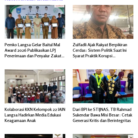
Pemko Langsa Gelar Baitul Mal
Zulfadli Ajak Rakyat Berpikiran
Award 2026 Publikasikan LPJ
Cerdas: Sistem Politik Saat Ini
Penerimaan dan Penyalur Zakat
Syarat Praktik Korupsi
Asnaf Fakir Miskin
Terorganisir
Kolaborasi KKN Kelompok 22 IAIN
Dari BPI ke STIJNAS, TB Rahmad
Langsa Hadirkan Media Edukasi
Sukendar Bawa Misi Besar: Cetak
Keagamaan Anak
Generasi Kritis dan Berintegritas