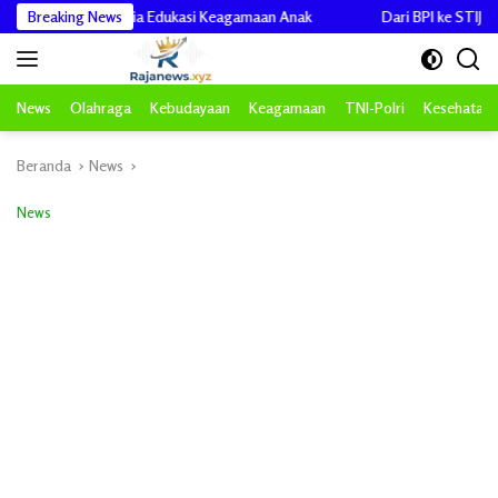
Langsung
adirkan Media Edukasi Keagamaan Anak
Breaking News
Dari BPI ke STIJNAS, TB Ra
ke
konten
News
Olahraga
Kebudayaan
Keagamaan
TNI-Polri
Kesehatan
Beranda
News
News