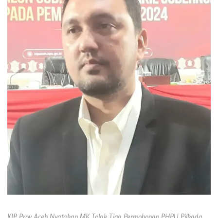
KIP Prov Aceh Nyatakan MK Tolak Tiga Permohonan PHPU Pilkada