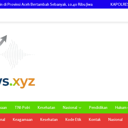
Sebanyak, 10,40 Ribu Jiwa
KAPOLRES ACEH TAMIANG BERSAMA K
maan
TNI-Polri
Kesehatan
Nasional
Pendidikan
Hukum d
onal
Keagamaan
Kesehatan
Kode Etik
Kontak
Nasional