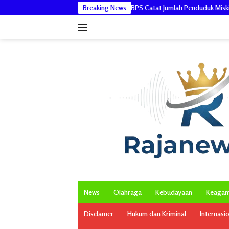
Langsung
asi
BPS Catat Jumlah Penduduk Miskin di Provinsi Aceh Bertambah 
Breaking News
ke
konten
News
Olahraga
Kebudayaan
Keaga
Disclamer
Hukum dan Kriminal
Internasi