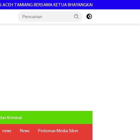
ETUA BHAYANGKARI CEK PEKERJAAN 30 SUMUR BOR BANTUAN AIR BERS
an Kriminal
news
News
Pedoman Media Siber