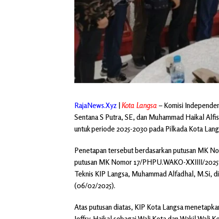
RajaNews.Xyz
|
Kota Langsa
–
Komisi Independen
Sentana S Putra, SE, dan Muhammad Haikal Alfisy
untuk periode 2025-2030 pada Pilkada Kota Lang
Penetapan tersebut berdasarkan putusan MK No
putusan MK Nomor 17/PHPU.WAKO-XXIIII/2025 tan
Teknis KIP Langsa, Muhammad Alfadhal, M.Si, di 
(06/02/2025).
Atas putusan diatas, KIP Kota Langsa menetapkan
Jeffry-Haikal sebagai Wali Kota dan Wakil Wali K