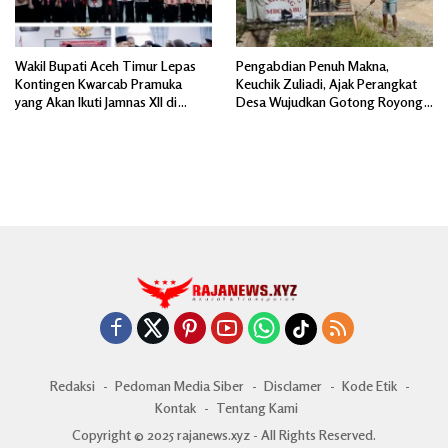
Wakil Bupati Aceh Timur Lepas
Pengabdian Penuh Makna,
Kontingen Kwarcab Pramuka
Keuchik Zuliadi, Ajak Perangkat
yang Akan Ikuti Jamnas XII di
Desa Wujudkan Gotong Royong,
Cibubur Jakarta Timur
Menghiasi Pintu Gerbang Masuk.
Redaksi
Pedoman Media Siber
Disclamer
Kode Etik
Kontak
Tentang Kami
Copyright © 2025 rajanews.xyz - All Rights Reserved.