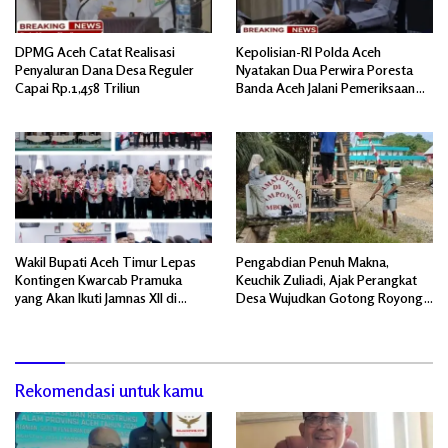
DPMG Aceh Catat Realisasi
Kepolisian-RI Polda Aceh
Penyaluran Dana Desa Reguler
Nyatakan Dua Perwira Poresta
Capai Rp.1,458 Triliun
Banda Aceh Jalani Pemeriksaan
Divpropam Mabes Polri
Wakil Bupati Aceh Timur Lepas
Pengabdian Penuh Makna,
Kontingen Kwarcab Pramuka
Keuchik Zuliadi, Ajak Perangkat
yang Akan Ikuti Jamnas XII di
Desa Wujudkan Gotong Royong,
Cibubur Jakarta Timur
Menghiasi Pintu Gerbang Masuk.
Rekomendasi untuk kamu