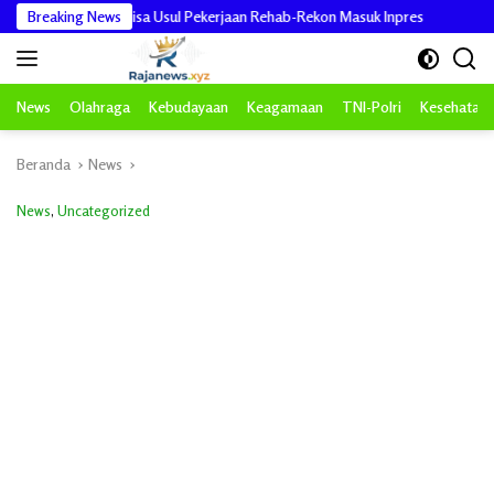
Langsung
sa Usul Pekerjaan Rehab-Rekon Masuk Inpres
Breaking News
Viral Video TikTok, 
ke
konten
News
Olahraga
Kebudayaan
Keagamaan
TNI-Polri
Kesehatan
Beranda
News
News
,
Uncategorized