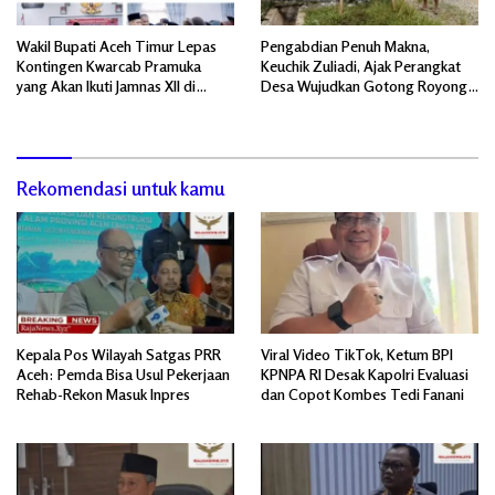
Wakil Bupati Aceh Timur Lepas
Pengabdian Penuh Makna,
Kontingen Kwarcab Pramuka
Keuchik Zuliadi, Ajak Perangkat
yang Akan Ikuti Jamnas XII di
Desa Wujudkan Gotong Royong,
Cibubur Jakarta Timur
Menghiasi Pintu Gerbang Masuk.
Rekomendasi untuk kamu
Kepala Pos Wilayah Satgas PRR
Viral Video TikTok, Ketum BPI
Aceh: Pemda Bisa Usul Pekerjaan
KPNPA RI Desak Kapolri Evaluasi
Rehab-Rekon Masuk Inpres
dan Copot Kombes Tedi Fanani