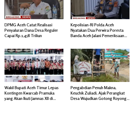
DPMG Aceh Catat Realisasi
Kepolisian-RI Polda Aceh
Penyaluran Dana Desa Reguler
Nyatakan Dua Perwira Poresta
Capai Rp.1,458 Triliun
Banda Aceh Jalani Pemeriksaan
Divpropam Mabes Polri
Wakil Bupati Aceh Timur Lepas
Pengabdian Penuh Makna,
Kontingen Kwarcab Pramuka
Keuchik Zuliadi, Ajak Perangkat
yang Akan Ikuti Jamnas XII di
Desa Wujudkan Gotong Royong,
Cibubur Jakarta Timur
Menghiasi Pintu Gerbang Masuk.