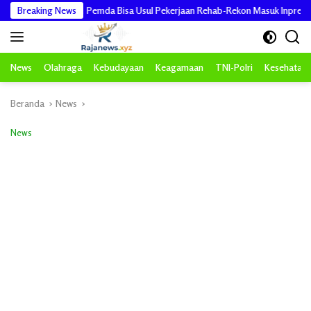
Langsung
 PRR Aceh: Pemda Bisa Usul Pekerjaan Rehab-Rekon Masuk Inpres
Breaking News
V
ke
konten
News
Olahraga
Kebudayaan
Keagamaan
TNI-Polri
Kesehatan
Beranda
News
News