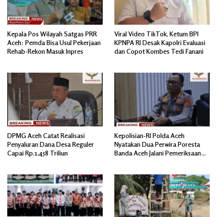
Kepala Pos Wilayah Satgas PRR
Viral Video TikTok, Ketum BPI
Aceh: Pemda Bisa Usul Pekerjaan
KPNPA RI Desak Kapolri Evaluasi
Rehab-Rekon Masuk Inpres
dan Copot Kombes Tedi Fanani
DPMG Aceh Catat Realisasi
Kepolisian-RI Polda Aceh
Penyaluran Dana Desa Reguler
Nyatakan Dua Perwira Poresta
Capai Rp.1,458 Triliun
Banda Aceh Jalani Pemeriksaan
Divpropam Mabes Polri