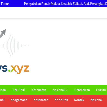
an Penuh Makna, Keuchik Zuliadi, Ajak Perangkat Desa Wujudkan Gotong Ro
maan
TNI-Polri
Kesehatan
Nasional
Pendidikan
Hukum d
onal
Keagamaan
Kesehatan
Kode Etik
Kontak
Nasional