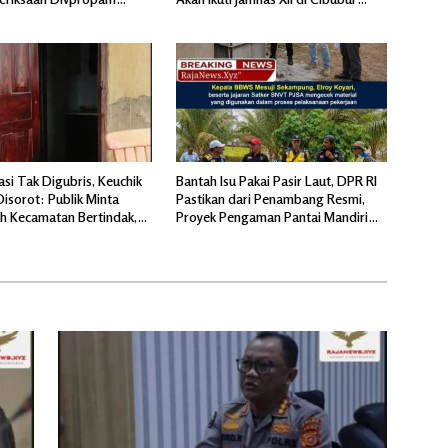
ri
Jakarta Timur
si Tak Digubris, Keuchik
Bantah Isu Pakai Pasir Laut, DPR RI
isorot: Publik Minta
Pastikan dari Penambang Resmi,
h Kecamatan Bertindak,
Proyek Pengaman Pantai Mandiri
micu Polemik Baru.
Sejati Sudah Sesuai Spesifikasi