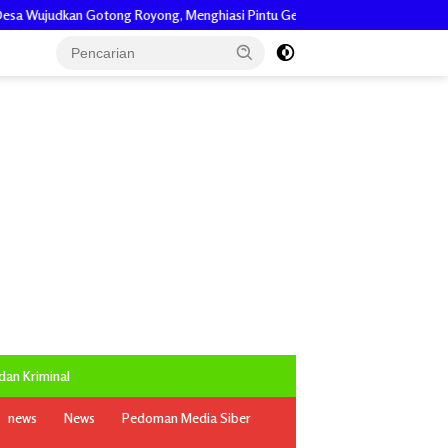
yong, Menghiasi Pintu Gerbang Masuk.
Dikonfirmasi Tak Digubris, 
an Kriminal
news
News
Pedoman Media Siber