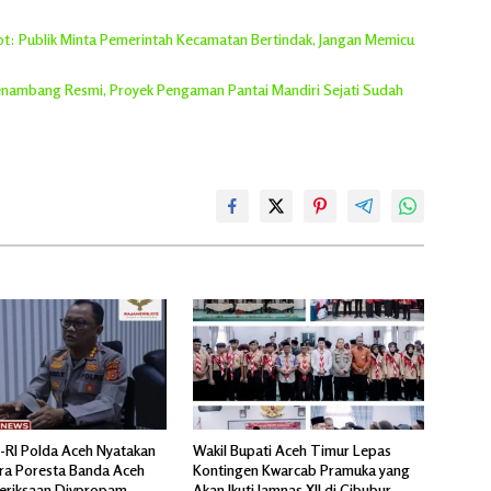
rot: Publik Minta Pemerintah Kecamatan Bertindak, Jangan Memicu
 Penambang Resmi, Proyek Pengaman Pantai Mandiri Sejati Sudah
n-RI Polda Aceh Nyatakan
Wakil Bupati Aceh Timur Lepas
ra Poresta Banda Aceh
Kontingen Kwarcab Pramuka yang
meriksaan Divpropam
Akan Ikuti Jamnas XII di Cibubur