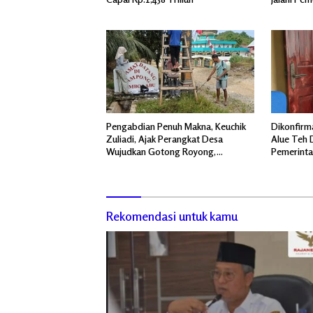
Mabes Pol
Pengabdian Penuh Makna, Keuchik
Dikonfirma
Zuliadi, Ajak Perangkat Desa
Alue Teh D
Wujudkan Gotong Royong,
Pemerinta
Menghiasi Pintu Gerbang Masuk.
Jangan Me
Rekomendasi untuk kamu