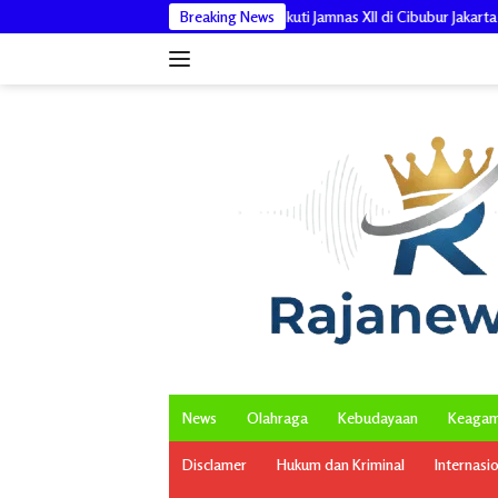
Langsung
uka yang Akan Ikuti Jamnas XII di Cibubur Jakarta Timur
Breaking News
Pengabdi
ke
konten
News
Olahraga
Kebudayaan
Keaga
Disclamer
Hukum dan Kriminal
Internasi