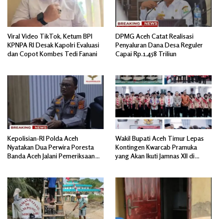
Viral Video TikTok, Ketum BPI
DPMG Aceh Catat Realisasi
KPNPA RI Desak Kapolri Evaluasi
Penyaluran Dana Desa Reguler
dan Copot Kombes Tedi Fanani
Capai Rp.1,458 Triliun
Kepolisian-RI Polda Aceh
Wakil Bupati Aceh Timur Lepas
Nyatakan Dua Perwira Poresta
Kontingen Kwarcab Pramuka
Banda Aceh Jalani Pemeriksaan
yang Akan Ikuti Jamnas XII di
Divpropam Mabes Polri
Cibubur Jakarta Timur