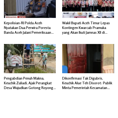
Kepolisian-RI Polda Aceh
Wakil Bupati Aceh Timur Lepas
Nyatakan Dua Perwira Poresta
Kontingen Kwarcab Pramuka
Banda Aceh Jalani Pemeriksaan
yang Akan Ikuti Jamnas XII di
Divpropam Mabes Polri
Cibubur Jakarta Timur
Pengabdian Penuh Makna,
Dikonfirmasi Tak Digubris,
Keuchik Zuliadi, Ajak Perangkat
Keuchik Alue Teh Disorot: Publik
Desa Wujudkan Gotong Royong,
Minta Pemerintah Kecamatan
Menghiasi Pintu Gerbang Masuk.
Bertindak, Jangan Memicu
Polemik Baru.