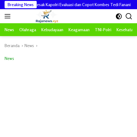
Langsung
PNPA RI Desak Kapolri Evaluasi dan Copot Kombes Tedi Fanani
Breaking News
DPM
ke
konten
News
Olahraga
Kebudayaan
Keagamaan
TNI-Polri
Kesehatan
Beranda
News
News