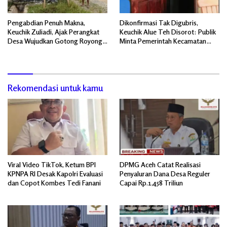
Pengabdian Penuh Makna,
Dikonfirmasi Tak Digubris,
Keuchik Zuliadi, Ajak Perangkat
Keuchik Alue Teh Disorot: Publik
Desa Wujudkan Gotong Royong,
Minta Pemerintah Kecamatan
Menghiasi Pintu Gerbang Masuk.
Bertindak, Jangan Memicu
Polemik Baru.
Rekomendasi untuk kamu
Viral Video TikTok, Ketum BPI
DPMG Aceh Catat Realisasi
KPNPA RI Desak Kapolri Evaluasi
Penyaluran Dana Desa Reguler
dan Copot Kombes Tedi Fanani
Capai Rp.1,458 Triliun