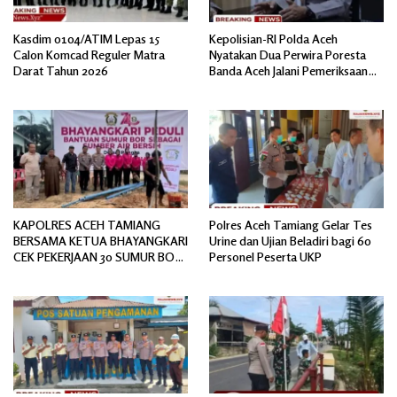
Kasdim 0104/ATIM Lepas 15
Kepolisian-RI Polda Aceh
Calon Komcad Reguler Matra
Nyatakan Dua Perwira Poresta
Darat Tahun 2026
Banda Aceh Jalani Pemeriksaan
Divpropam Mabes Polri
KAPOLRES ACEH TAMIANG
Polres Aceh Tamiang Gelar Tes
BERSAMA KETUA BHAYANGKARI
Urine dan Ujian Beladiri bagi 60
CEK PEKERJAAN 30 SUMUR BOR
Personel Peserta UKP
BANTUAN AIR BERSIH