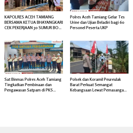
KAPOLRES ACEH TAMIANG
Polres Aceh Tamiang Gelar Tes
BERSAMA KETUA BHAYANGKARI
Urine dan Ujian Beladiri bagi 60
CEK PEKERJAAN 30 SUMUR BOR
Personel Peserta UKP
BANTUAN AIR BERSIH
Sat Binmas Polres Aceh Tamiang
Polsek dan Koramil Peureulak
Tingkatkan Pembinaan dan
Barat Perkuat Semangat
Pengawasan Satpam di PKS
Kebangsaan Lewat Pemasangan
PTPN IV Regional 6 Pulau Tiga
Bendera Merah Putih