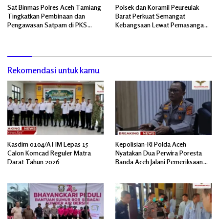
Sat Binmas Polres Aceh Tamiang
Polsek dan Koramil Peureulak
Tingkatkan Pembinaan dan
Barat Perkuat Semangat
Pengawasan Satpam di PKS
Kebangsaan Lewat Pemasangan
PTPN IV Regional 6 Pulau Tiga
Bendera Merah Putih
Rekomendasi untuk kamu
Kasdim 0104/ATIM Lepas 15
Kepolisian-RI Polda Aceh
Calon Komcad Reguler Matra
Nyatakan Dua Perwira Poresta
Darat Tahun 2026
Banda Aceh Jalani Pemeriksaan
Divpropam Mabes Polri