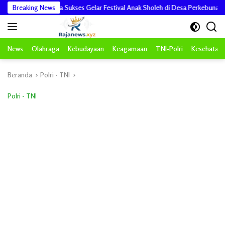
Langsung
 IAIN Langsa Sukses Gelar Festival Anak Sholeh di Desa Perkebunan Upah
Breaking News
ke
konten
News
Olahraga
Kebudayaan
Keagamaan
TNI-Polri
Kesehatan
Beranda
Polri - TNI
Polri - TNI