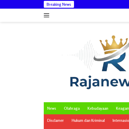
Langsung
Breaking News
Bantah Is
ke
konten
News
Olahraga
Kebudayaan
Keaga
Disclamer
Hukum dan Kriminal
Internasi