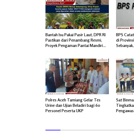
Bantah Isu Pakai Pasir Laut, DPR RI
BPS Catat
Pastikan dari Penambang Resmi,
di Provin
Proyek Pengaman Pantai Mandiri
Sebanyak, 
Sejati Sudah Sesuai Spesifikasi
Polres Aceh Tamiang Gelar Tes
Sat Binma
Urine dan Ujian Beladiri bagi 60
Tingkatka
Personel Peserta UKP
Pengawas
IV Regiona