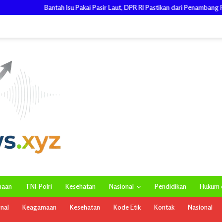
u Pakai Pasir Laut, DPR RI Pastikan dari Penambang Resmi, Proyek Pengaman P
maan
TNI-Polri
Kesehatan
Nasional
Pendidikan
Hukum d
onal
Keagamaan
Kesehatan
Kode Etik
Kontak
Nasional