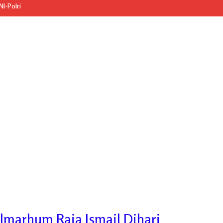
I-Polri
lmarhum Raja Ismail Dihari