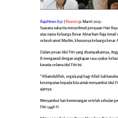
RajaNews.Xyz
|
Kisaran
31 Maret 2025.-
Suasana sukacita menyelimuti perayaan Hari Raya I
atas nama Keluarga Besar Almarhum Raja Ismail
seluruh umat Muslim, khususnya keluarga besar 
Dalam pesan Idul Fitri yang disampaikannya, An
B mengawali dengan ungkapan rasa syukur kehadi
karunia selama idul Fitri ini.
“Alhamdulillah, segala puji bagi Allah Subhanah
kesempatan kepada kita untuk menyambut idul Fit
ujarnya.
Menyambut hari kemenangan setelah sebulan pen
Fitri 1446 H.