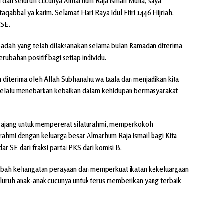
 dan seluruh cucunya Almarhum Raja Ismail Mulia, saya
abbal ya karim. Selamat Hari Raya Idul Fitri 1446 Hijriah.
 SE.
 ibadah yang telah dilaksanakan selama bulan Ramadan diterima
bahan positif bagi setiap individu.
diterima oleh Allah Subhanahu wa taala dan menjadikan kita
a selalu menebarkan kebaikan dalam kehidupan bermasyarakat
gai ajang untuk mempererat silaturahmi, memperkokoh
rahmi dengan keluarga besar Almarhum Raja Ismail bagi Kita
 SE dari fraksi partai PKS dari komisi B.
nambah kehangatan perayaan dan memperkuat ikatan kekeluargaan
eluruh anak-anak cucunya untuk terus memberikan yang terbaik