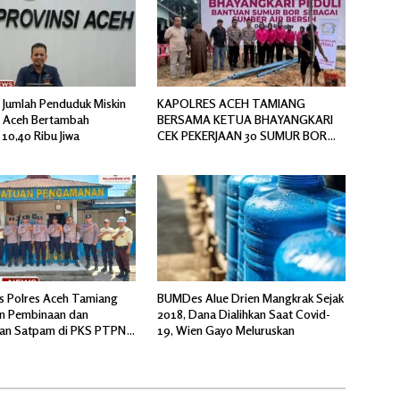
 Jumlah Penduduk Miskin
KAPOLRES ACEH TAMIANG
si Aceh Bertambah
BERSAMA KETUA BHAYANGKARI
10,40 Ribu Jiwa
CEK PEKERJAAN 30 SUMUR BOR
BANTUAN AIR BERSIH
s Polres Aceh Tamiang
BUMDes Alue Drien Mangkrak Sejak
n Pembinaan dan
2018, Dana Dialihkan Saat Covid-
an Satpam di PKS PTPN
19, Wien Gayo Meluruskan
l 6 Pulau Tiga