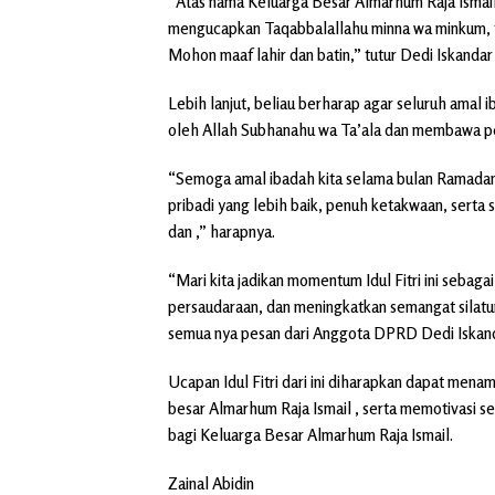
“Atas nama Keluarga Besar Almarhum Raja Ismail
mengucapkan Taqabbalallahu minna wa minkum, taq
Mohon maaf lahir dan batin,” tutur Dedi Iskandar
Lebih lanjut, beliau berharap agar seluruh amal
oleh Allah Subhanahu wa Ta’ala dan membawa peru
“Semoga amal ibadah kita selama bulan Ramadan 
pribadi yang lebih baik, penuh ketakwaan, sert
dan ,” harapnya.
“Mari kita jadikan momentum Idul Fitri ini seba
persaudaraan, dan meningkatkan semangat silatu
semua nya pesan dari Anggota DPRD Dedi Iskandar
Ucapan Idul Fitri dari ini diharapkan dapat me
besar Almarhum Raja Ismail , serta memotivasi s
bagi Keluarga Besar Almarhum Raja Ismail.
Zainal Abidin